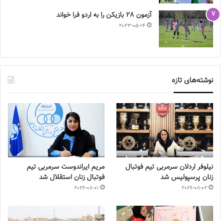
آزمون 28 بازیکن را به اردو فرا خواند
2023-05-14
نوشته‌های تازه
نیلوفر اردلان سرمربی تیم فوتبال
مریم ایراندوست سرمربی تیم
زنان پرسپولیس شد
فوتبال زنان استقلال شد
2026-08-01
2026-08-02