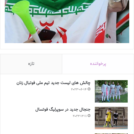
پرخواننده
تازه
چالش هاى ليست جدید تيم ملى فوتبال زنان
2023-06-14
جنجال جدید در سوپرلیگ فوتسال
2022-12-11