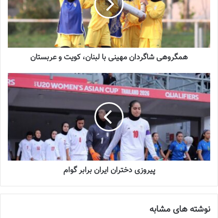
که باید به مصاف تیم‌های استرالیا، کره‌جنوبی و فیلیپین برود. استرالیا در
رده پانزدهم، کره‌جنوبی در رده بیست‌و‌یکم و فیلیپین هم در رده سی‌و‌نهم
قرار دارند.
نوشته های مشابه
همگروهی شاگردان مهینی با لبنان، کویت و عربستان
چالش هاى ليست جدید تيم ملى فوتبال
زنان
2023-06-14
تازه‌ترین خبرها از درمان ۲ ملی‌پوش فوتبال
زنان
2023-12-24
پیروزی دختران ایران برابر گوام
دعوت آزمون از 30 بازیکن به اردوی تیم ملی
2023-03-21
نوشته های مشابه