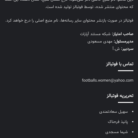
که محتوای منتشر شده، توسط فوتبالز تولید شده است.
فوتبالز در صورت بازنشر محتوای سایر رسانه‌ها، نام منبع اصلی را درج خواهد کرد.
صاحب امتیاز:
شبکه مستند آپارات
مديرمسئول:
مهدی مسعودی
سردبیر:
ش.آ
تماس با فوتبالز
footballs.women@yahoo.com
تحریریه فوتبالز
سهیل سعادتمندی
پانیذ فرحناک
شیما مسجدی