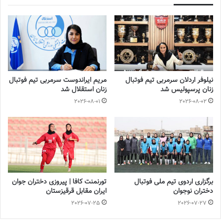
آینده درخشانی در انتظار فوتبال بانوان است
2022-12-10
نیلوفر اردلان سرمربی تیم فوتبال
مریم ایراندوست سرمربی تیم فوتبال
زنان پرسپولیس شد
زنان استقلال شد
2026-08-01
2026-08-02
برگزاری اردوی تیم ملی فوتبال
تورنمنت کافا | پیروزی دختران جوان
دختران نوجوان
ایران مقابل قرقیزستان
💻منبع:فوتبالز.فوتبالی 📸عکس:فاطمه شمس
2026-07-25
2026-07-27