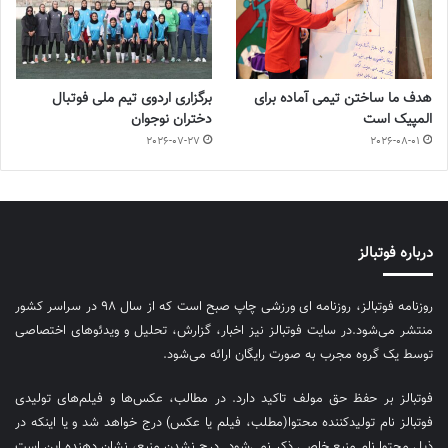
هدف ما ساختن تیمی آماده برای
برگزاری اردوی تیم ملی فوتبال
المپیک است
دختران نوجوان
2026-07-27
2026-08-01
درباره فوتبالز
روزنامه فوتبالز، روزنامه ای ورزشی چاپ صبح است که از سال ۹۸ در سراسر کشور
منتشر می‌شود.در سایت فوتبالز نیز اخبار، گزارش، تحلیل و ویدئوهای اختصاصی
توسط یک گروه مجرب به صورت رایگان ارائه می‌شود.
فوتبالز بر حفظ حق مولف تاکید دارد. در مطالب، عکس‌ها و فیلم‌های تولیدی
فوتبالز نام تولیدکننده محتوا(مطلب، فیلم یا عکس) درج خواهد شد و یا اینکه در
ذیل محتوا نام منبع خاصی ذکر نمی‌‎شود. درج نشدن منبع، نشان دهنده این است