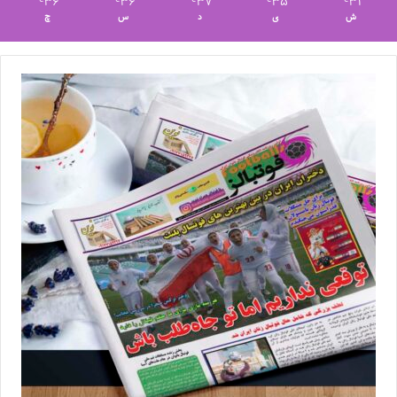
36
36
37
35
31
ش
ی
د
س
چ