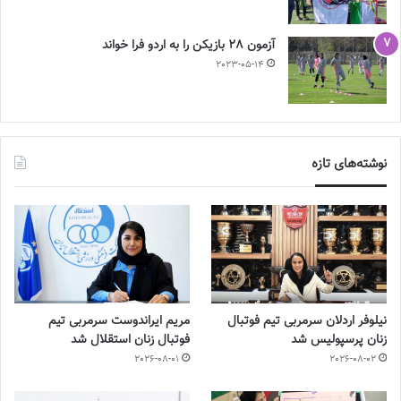
آزمون 28 بازیکن را به اردو فرا خواند
2023-05-14
نوشته‌های تازه
نیلوفر اردلان سرمربی تیم فوتبال
مریم ایراندوست سرمربی تیم
زنان پرسپولیس شد
فوتبال زنان استقلال شد
2026-08-01
2026-08-02