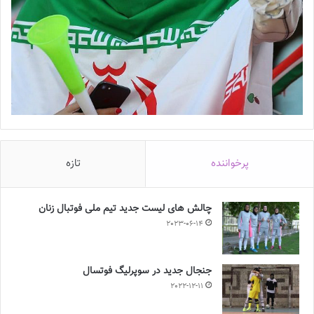
پرخواننده
تازه
چالش هاى ليست جدید تيم ملى فوتبال زنان
2023-06-14
جنجال جدید در سوپرلیگ فوتسال
2022-12-11