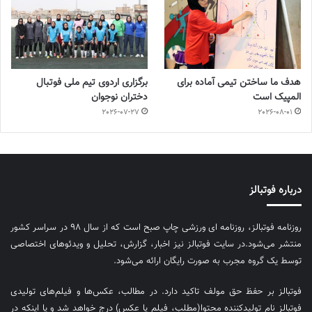
هدف ما ساختن تیمی آماده برای
برگزاری اردوی تیم ملی فوتبال
المپیک است
دختران نوجوان
2026-07-27
2026-08-01
درباره فوتبالز
روزنامه فوتبالز، روزنامه ای ورزشی چاپ صبح است که از سال ۹۸ در سراسر کشور
منتشر می‌شود.در سایت فوتبالز نیز اخبار، گزارش، تحلیل و ویدئوهای اختصاصی
توسط یک گروه مجرب به صورت رایگان ارائه می‌شود.
فوتبالز بر حفظ حق مولف تاکید دارد. در مطالب، عکس‌ها و فیلم‌های تولیدی
فوتبالز نام تولیدکننده محتوا(مطلب، فیلم یا عکس) درج خواهد شد و یا اینکه در