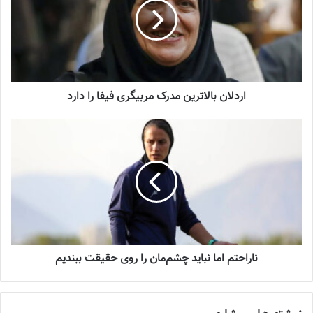
تازه‌ترین خبرها از درمان ۲ ملی‌پوش فوتبال
زنان
2023-12-24
دعوت آزمون از 30 بازیکن به اردوی تیم ملی
2023-03-21
اردلان بالاترین مدرک مربیگری فیفا را دارد
آینده درخشانی در انتظار فوتبال بانوان است
2022-12-10
وی در مورد سرمربی جدید تیم زنان پرسپولیس تصریح کرد: خانم آزمون
سرمربی تیم زنان، با سابقه مربیگری در تیم ملی، یکی از بهترین مربیان
کشور است و بنده نیز افتخار این را داشته‌ام که توسط ایشان به تیم ملی
ناراحتم اما نباید چشم‌مان را روی حقیقت ببندیم
ایران دعوت و زیر نظر ایشان فوتبال را ادامه دهم.
ثنا صادقی
ملی‌پوش زنان، سابقه حضور در تیم‌های شهرداری سیرجان،