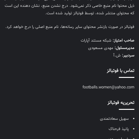
ذیل محتوا نام منبع خاصی ذکر نمی‌‎شود. درج نشدن منبع، نشان دهنده این است
که محتوای منتشر شده، توسط فوتبالز تولید شده است.
فوتبالز در صورت بازنشر محتوای سایر رسانه‌ها، نام منبع اصلی را درج خواهد کرد.
صاحب امتیاز:
شبکه مستند آپارات
مديرمسئول:
مهدی مسعودی
سردبیر:
ش.آ
تماس با فوتبالز
footballs.women@yahoo.com
تحریریه فوتبالز
سهیل سعادتمندی
پانیذ فرحناک