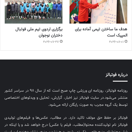
هدف ما ساختن تیمی آماده برای
برگزاری اردوی تیم ملی فوتبال
المپیک است
دختران نوجوان
2026-07-27
2026-08-01
درباره فوتبالز
روزنامه فوتبالز، روزنامه ای ورزشی چاپ صبح است که از سال ۹۸ در سراسر کشور
منتشر می‌شود.در سایت فوتبالز نیز اخبار، گزارش، تحلیل و ویدئوهای اختصاصی
توسط یک گروه مجرب به صورت رایگان ارائه می‌شود.
فوتبالز بر حفظ حق مولف تاکید دارد. در مطالب، عکس‌ها و فیلم‌های تولیدی
فوتبالز نام تولیدکننده محتوا(مطلب، فیلم یا عکس) درج خواهد شد و یا اینکه در
ذیل محتوا نام منبع خاصی ذکر نمی‌‎شود. درج نشدن منبع، نشان دهنده این است