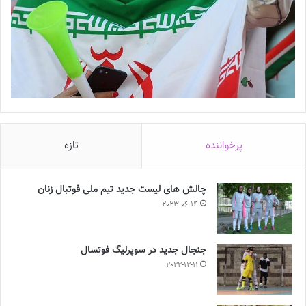
پرخواننده
تازه
چالش هاى ليست جدید تيم ملى فوتبال زنان
2023-06-14
جنجال جدید در سوپرلیگ فوتسال
2022-12-11