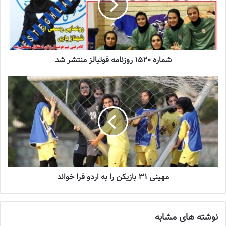
زنان
2023-12-24
دعوت آزمون از 30 بازیکن به اردوی تیم ملی
2023-03-21
شماره 1520 روزنامه فوتبالز منتشر شد
آینده درخشانی در انتظار فوتبال بانوان است
2022-12-10
رقابت‌های فصل ۱۴۰۴ لیگ برتر باشگاه‌های
فوتبال ساحلی
دختران ایران
از ۱۱ تا ۱۷ شهریور با حضور هشت تیم به صورت متمرکز در مجموعه
ورزشی سلمان محمودآباد شهر یزد جریان دارد.
مهینی 31 بازیکن را به اردو فرا خواند
دیدارهای رده‌بندی و فینال در روزهای ۱۶ و ۱۷ شهریور برگزار خواهد شد و
گلساپوش یزد می‌تواند برای کسب یکی از سکوهای قهرمانی رقابت کند.
نوشته های مشابه