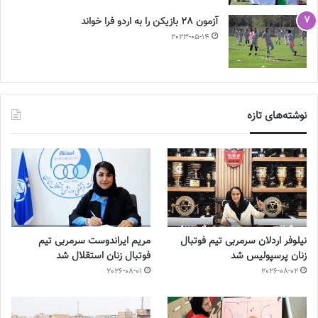
آزمون 28 بازیکن را به اردو فرا خواند
2023-05-14
نوشته‌های تازه
نیلوفر اردلان سرمربی تیم فوتبال
مریم ایراندوست سرمربی تیم
زنان پرسپولیس شد
فوتبال زنان استقلال شد
2026-08-01
2026-08-02