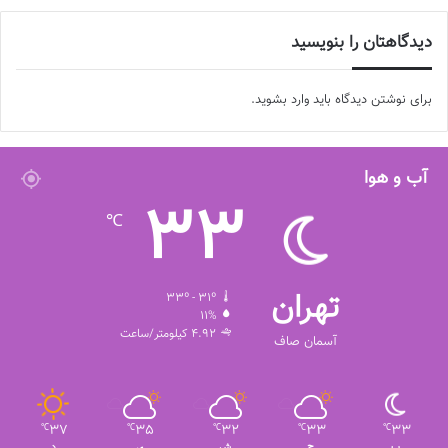
دیدگاهتان را بنویسید
برای نوشتن دیدگاه باید
وارد بشوید
.
آب و هوا
33
℃
تهران
33º - 31º
11%
4.92 کیلومتر/ساعت
آسمان صاف
37
35
32
33
33
℃
℃
℃
℃
℃
پ
ج
ش
ی
د