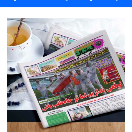
گلایه‌های شهرزاد مظفر کاملاً درست است
رضایی در بخش دیگری از صحبت‌هایش درباره جوان‌گرایی در تیم ملی
افزود: گلایه‌های شهرزاد مظفر در نشست خبری کاملاً درست است. تیم
ملی بازیکنانش را از لیگ انتخاب می‌کند و وقتی باشگاه‌ها به بازیکنان
جوان میدان نمی‌دهند طبعاً تیم ملی هم نمی‌تواند از آن‌ها استفاده کند.
در سال‌های اخیر فقط تعداد کمی از بازیکنان جوان توانسته‌اند خودشان
را به سطح ملی برسانند. دلیل اصلی این مسئله فشار اسپانسرهاست؛
چون آن‌ها از مربیان نتیجه می‌خواهند. اگر مربی بخواهد به جوان‌ها
فرصت بدهد و نتیجه نگیرد احتمال دارد سال بعد اسپانسر تیم‌داری را
کنار بگذارد. بنابراین مربیان ترجیح می‌دهند از بازیکنان باتجربه استفاده
کنند. همین موضوع باعث شده روند جوان‌گرایی در لیگ فوتسال زنان
بسیار کمرنگ باشد و تیم ملی همچنان به بازیکنان با تجربه وابسته بماند.
💻منبع:مهر 📸عکس:اینستاگرام ✍️خبرنگار:فریباجلیل‌خانی
◾️
با فوتبالز همراه شوید