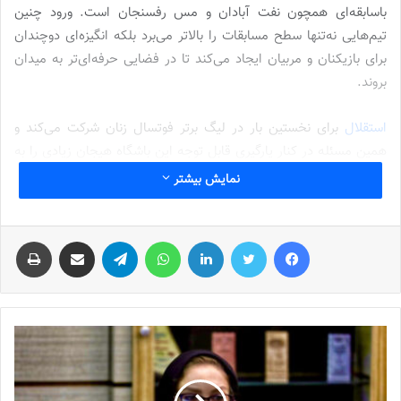
باسابقه‌ای همچون نفت آبادان و مس رفسنجان است. ورود چنین
تیم‌هایی نه‌تنها سطح مسابقات را بالاتر می‌برد بلکه انگیزه‌ای دوچندان
برای بازیکنان و مربیان ایجاد می‌کند تا در فضایی حرفه‌ای‌تر به میدان
بروند.
استقلال
برای نخستین بار در لیگ برتر فوتسال زنان شرکت می‌کند و
همین مسئله در کنار یارگیری قابل توجه این باشگاه هیجان زیادی را به
مسابقات افزوده است. از سوی دیگر نفت آبادان طبق روال گذشته با
نمایش بیشتر
جذب بازیکنان باکیفیت خود را به‌عنوان یکی از مدعیان جدی معرفی
کرده و تیم‌های دیگری همچون رفسنجان نیز با برنامه‌های نقل‌وانتقالاتی
فیس بوک
توییتر
لینکدین
واتس آپ
تلگرام
اشتراک گذاری از طریق ایمیل
چاپ
مناسب در پی کسب نتایج درخشان هستند. این تنوع مدعیان باعث
می‌شود لیگ از همان هفته‌های ابتدایی قهرمان مشخص نداشته باشد و
تماشاگران شاهد رقابتی نفس‌گیر تا هفته‌های پایانی باشند.
شرایط امسال سخت‌تر است
عاطفه رضایی
کارشناس فوتسال زنان درباره وضعیت فصل جدید
رقابت‌های لیگ برتر اظهار داشت: لیگ امسال با ۱۲ تیم آغاز می‌شود.