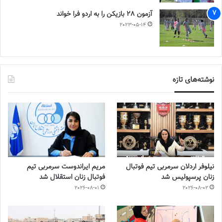
آزمون 28 بازیکن را به اردو فرا خواند
2023-05-14
نوشته‌های تازه
نیلوفر اردلان سرمربی تیم فوتبال
مریم ایراندوست سرمربی تیم
زنان پرسپولیس شد
فوتبال زنان استقلال شد
2026-08-01
2026-08-02