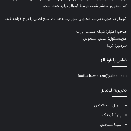
که محتوای منتشر شده، توسط فوتبالز تولید شده است.
فوتبالز در صورت بازنشر محتوای سایر رسانه‌ها، نام منبع اصلی را درج خواهد کرد.
صاحب امتیاز:
شبکه مستند آپارات
مديرمسئول:
مهدی مسعودی
سردبیر:
ش.آ
تماس با فوتبالز
footballs.women@yahoo.com
تحریریه فوتبالز
سهیل سعادتمندی
پانیذ فرحناک
شیما مسجدی