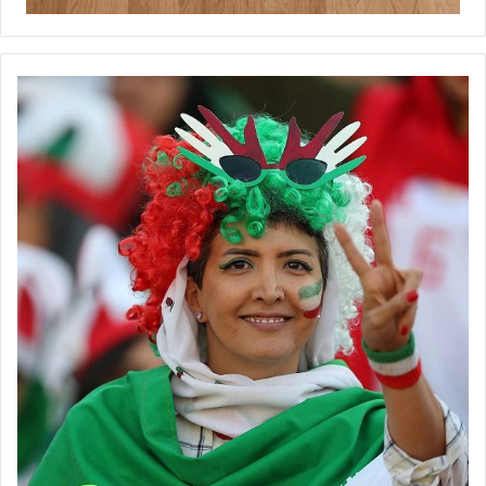
◾️
فوتبالز
را در اینستاگرام دنبال کنید ◾️
footballs.women@
برچسب ها
استقلال
زنان
عاطفه رضایی
فوتسال زنان
لیگ برتر