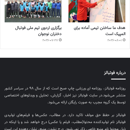
هدف ما ساختن تیمی آماده برای
برگزاری اردوی تیم ملی فوتبال
المپیک است
دختران نوجوان
2026-07-27
2026-08-01
درباره فوتبالز
روزنامه فوتبالز، روزنامه ای ورزشی چاپ صبح است که از سال ۹۸ در سراسر کشور
منتشر می‌شود.در سایت فوتبالز نیز اخبار، گزارش، تحلیل و ویدئوهای اختصاصی
توسط یک گروه مجرب به صورت رایگان ارائه می‌شود.
فوتبالز بر حفظ حق مولف تاکید دارد. در مطالب، عکس‌ها و فیلم‌های تولیدی
فوتبالز نام تولیدکننده محتوا(مطلب، فیلم یا عکس) درج خواهد شد و یا اینکه در
ذیل محتوا نام منبع خاصی ذکر نمی‌‎شود. درج نشدن منبع، نشان دهنده این است