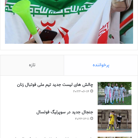
پرخواننده
تازه
چالش هاى ليست جدید تيم ملى فوتبال زنان
2023-06-14
جنجال جدید در سوپرلیگ فوتسال
2022-12-11