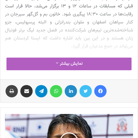
قبلی که مسابقات در ساعات 12 و 13 برگزار می‌شد، حالا قرار است
رقابت‌ها در ساعت 18:30 پیگیری شود. خاتون بم و گل‌گهر سیرجان در
کنار سپاهان اصفهان و ملوان بندرانزلی و البته پرسپولیس، جزو
شناخته‌شده‌ترین تیم‌های شرکت‌کننده در فصل جدید لیگ برتر فوتبال
زنان هستند و در این بین باید اشاره داشت که ایستا کردستان هم
می‌تواند در جمع مدعیان قرار گیرد.
ایستا
فصل گذشته وارد چرخه تیمداری در فوتبال زنان شد و حالا با
نمایش بیشتر
پوست‌اندازی و تغییر چهره تیم در ایام نقل‌وانتقالات تابستانه، این تیم
شمایل یک مدعی به خود گرفته است. فصل گذشته برای نارنجی‌پوشان با
فیس بوک
توییتر
لینکدین
واتس آپ
تلگرام
اشتراک گذاری از طریق ایمیل
چاپ
حضور در رتبه چهارم جدول به پایان رسید و حالا به نظر می‌رسد که
هدف‌گذاری ایستا، کسب عنوان قهرمانی است. جالب آنکه این تیم
فصل گذشته با عنوان «ایستا کردستان» در لیگ برتر حضور یافت اما
برای فصل جدید با خرید امتیاز هیات فوتبال البرز، نارنجی‌پوشان با نام
«ایستا البرز» در لیگ هجدهم شرکت می‌کنند.
اردلان با ایستا علیه طلسم قهرمان‌نشدن