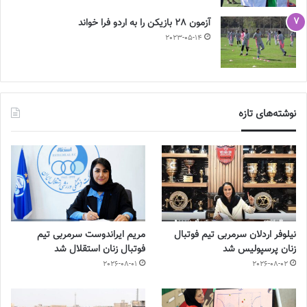
آزمون 28 بازیکن را به اردو فرا خواند
2023-05-14
نوشته‌های تازه
نیلوفر اردلان سرمربی تیم فوتبال
مریم ایراندوست سرمربی تیم
زنان پرسپولیس شد
فوتبال زنان استقلال شد
2026-08-01
2026-08-02