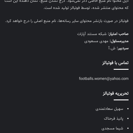
ذیل محتوا نام منبع خاصی ذکر نمی‌‎شود. درج نشدن منبع، نشان دهنده این است
که محتوای منتشر شده، توسط فوتبالز تولید شده است.
فوتبالز در صورت بازنشر محتوای سایر رسانه‌ها، نام منبع اصلی را درج خواهد کرد.
صاحب امتیاز:
شبکه مستند آپارات
مديرمسئول:
مهدی مسعودی
سردبیر:
ش.آ
تماس با فوتبالز
footballs.women@yahoo.com
تحریریه فوتبالز
سهیل سعادتمندی
پانیذ فرحناک
شیما مسجدی