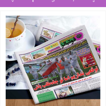
ی
د
س
چ
پ
◾️
با فوتبالز همراه شوید
◾️
فوتبالز
را در اینستاگرام دنبال کنید ◾️
footballs.women@
برچسب ها
ایستا
زنان
فوتبال بانوان
لیگ برتر
نیلوفر اردلان