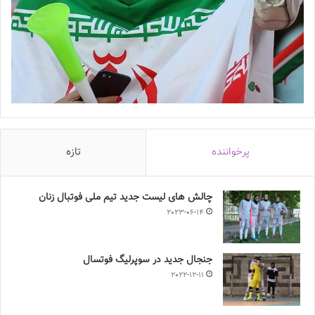
پرخواننده
تازه
چالش هاى ليست جدید تيم ملى فوتبال زنان
2023-06-14
جنجال جدید در سوپرلیگ فوتسال
2022-12-11