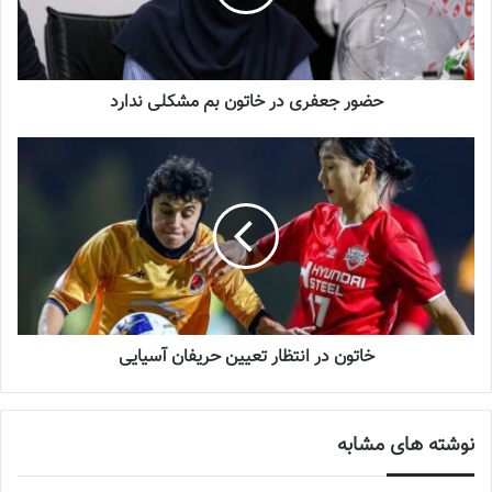
سرنوشت عجیب ستاره ایرانی در تورکال
2023-05-12
حضور جعفری در خاتون بم مشکلی ندارد
برگزاری اردوی انتخابی تیم ملی فوتسال
بانوان
2023-08-01
شایان ذکر است،
تیم ملی فوتسال دختران نوجوان
خود را برای حضور در
سومین دوره بازی‌های آسیایی جوانان که از ۲۷ مهر تا ۹ آبان سال جاری
به میزبانی بحرین برگزار می‌شود، آماده می‌کنند.
خاتون در انتظار تعیین حریفان آسیایی
💻منبع:فدراسیون فوتبال📸عکس:فدراسیون فوتبال
نوشته های مشابه
◾️
با فوتبالز همراه شوید