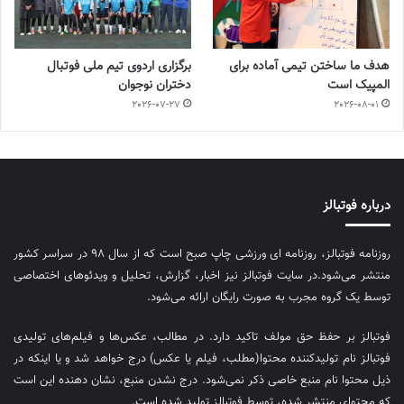
هدف ما ساختن تیمی آماده برای
برگزاری اردوی تیم ملی فوتبال
المپیک است
دختران نوجوان
2026-07-27
2026-08-01
درباره فوتبالز
روزنامه فوتبالز، روزنامه ای ورزشی چاپ صبح است که از سال ۹۸ در سراسر کشور
منتشر می‌شود.در سایت فوتبالز نیز اخبار، گزارش، تحلیل و ویدئوهای اختصاصی
توسط یک گروه مجرب به صورت رایگان ارائه می‌شود.
فوتبالز بر حفظ حق مولف تاکید دارد. در مطالب، عکس‌ها و فیلم‌های تولیدی
فوتبالز نام تولیدکننده محتوا(مطلب، فیلم یا عکس) درج خواهد شد و یا اینکه در
ذیل محتوا نام منبع خاصی ذکر نمی‌‎شود. درج نشدن منبع، نشان دهنده این است
که محتوای منتشر شده، توسط فوتبالز تولید شده است.