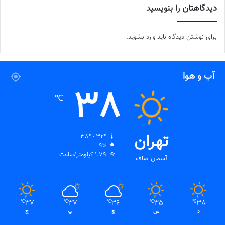
دیدگاهتان را بنویسید
برای نوشتن دیدگاه باید
وارد بشوید
.
آب و هوا
38
℃
تهران
38º - 32º
9%
1.79 کیلومتر/ساعت
آسمان صاف
37
37
36
35
38
℃
℃
℃
℃
℃
د
س
چ
پ
ج