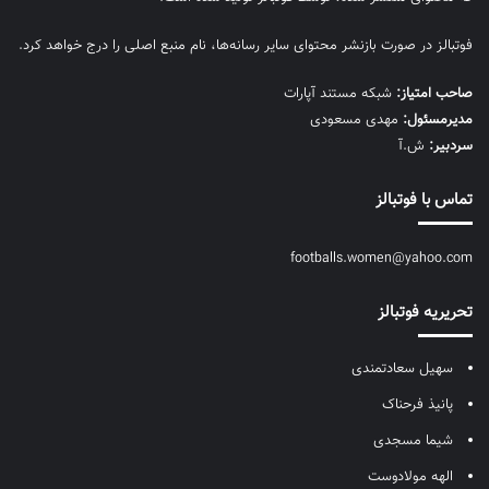
فوتبالز در صورت بازنشر محتوای سایر رسانه‌ها، نام منبع اصلی را درج خواهد کرد.
صاحب امتیاز:
شبکه مستند آپارات
مديرمسئول:
مهدی مسعودی
سردبیر:
ش.آ
تماس با فوتبالز
footballs.women@yahoo.com
تحریریه فوتبالز
سهیل سعادتمندی
پانیذ فرحناک
شیما مسجدی
الهه مولادوست