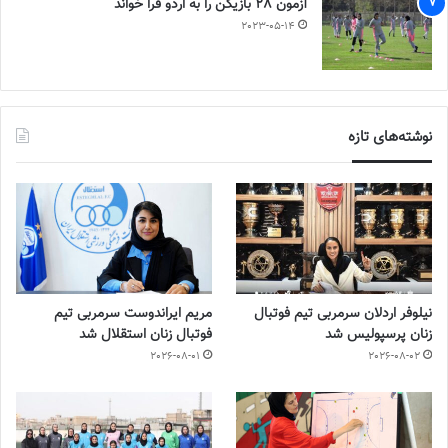
آزمون 28 بازیکن را به اردو فرا خواند
2023-05-14
نوشته‌های تازه
نیلوفر اردلان سرمربی تیم فوتبال
مریم ایراندوست سرمربی تیم
زنان پرسپولیس شد
فوتبال زنان استقلال شد
2026-08-01
2026-08-02