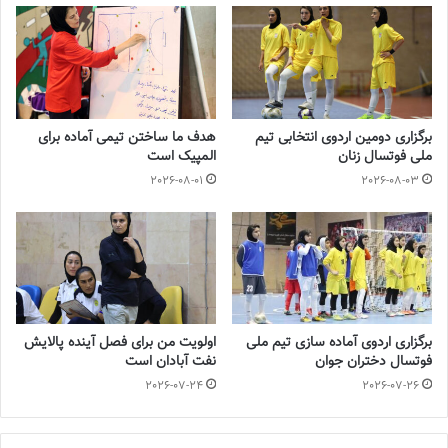
◾️
فوتبالز
را در اینستاگرام دنبال کنید ◾️
footballs.women@
برچسب ها
تیم ملی فوتسال
زنان
فوتسال زنان
برگزاری دومین اردوی انتخابی تیم
هدف ما ساختن تیمی آماده برای
ملی فوتسال زنان
المپیک است
2026-08-01
2026-08-03
برگزاری اردوی آماده سازی تیم ملی
اولویت من برای فصل آینده پالایش
فوتسال دختران جوان
نفت آبادان است
2026-07-24
2026-07-26