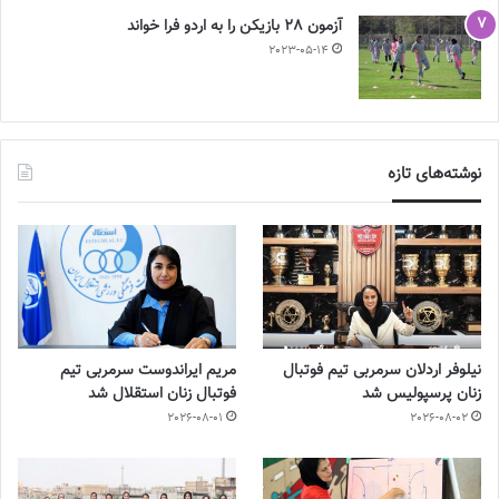
آزمون 28 بازیکن را به اردو فرا خواند
2023-05-14
نوشته‌های تازه
نیلوفر اردلان سرمربی تیم فوتبال
مریم ایراندوست سرمربی تیم
زنان پرسپولیس شد
فوتبال زنان استقلال شد
2026-08-01
2026-08-02