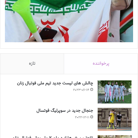
پرخواننده
تازه
چالش هاى ليست جدید تيم ملى فوتبال زنان
2023-06-14
جنجال جدید در سوپرلیگ فوتسال
2022-12-11