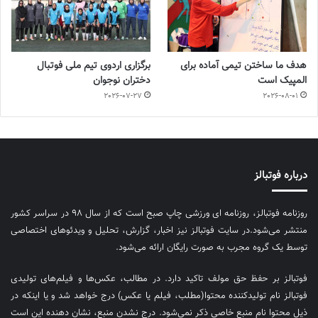
هدف ما ساختن تیمی آماده برای
برگزاری اردوی تیم ملی فوتبال
المپیک است
دختران نوجوان
2026-07-27
2026-08-01
درباره فوتبالز
روزنامه فوتبالز، روزنامه ای ورزشی چاپ صبح است که از سال ۹۸ در سراسر کشور
منتشر می‌شود.در سایت فوتبالز نیز اخبار، گزارش، تحلیل و ویدئوهای اختصاصی
توسط یک گروه مجرب به صورت رایگان ارائه می‌شود.
فوتبالز بر حفظ حق مولف تاکید دارد. در مطالب، عکس‌ها و فیلم‌های تولیدی
فوتبالز نام تولیدکننده محتوا(مطلب، فیلم یا عکس) درج خواهد شد و یا اینکه در
ذیل محتوا نام منبع خاصی ذکر نمی‌‎شود. درج نشدن منبع، نشان دهنده این است