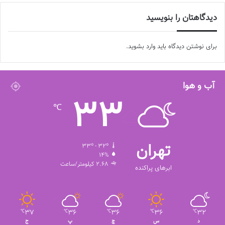
دیدگاهتان را بنویسید
برای نوشتن دیدگاه باید
وارد بشوید
.
آب و هوا
33
℃
تهران
33º - 32º
14%
2.68 کیلومتر/ساعت
ابرهای پراکنده
37
36
36
36
32
℃
℃
℃
℃
℃
د
س
چ
پ
ج