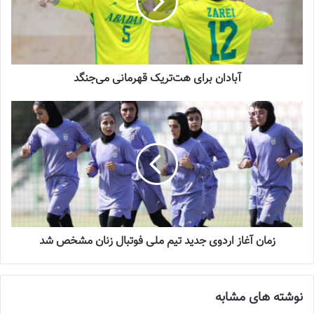
آبادان برای هت‌تریک قهرمانی می‌جنگد
💻منبع:فدراسیون فوتبال 📸عکس:فدراسیون فوتبال
نوشته های مشابه
چالش هاى ليست جدید تيم ملى فوتبال
زنان
زمان‌ آغاز اردوی جدید تیم ملی فوتبال زنان مشخص شد
2023-06-14
تازه‌ترین خبرها از درمان ۲ ملی‌پوش فوتبال
نوشته های مشابه
زنان