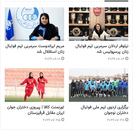
2023-12-24
دعوت آزمون از 30 بازیکن به اردوی تیم ملی
2023-03-21
آینده درخشانی در انتظار فوتبال بانوان است
نیلوفر اردلان سرمربی تیم فوتبال
مریم ایراندوست سرمربی تیم فوتبال
2022-12-10
زنان پرسپولیس شد
زنان استقلال شد
2026-08-01
2026-08-02
◾️
با فوتبالز همراه شوید
◾️
فوتبالز
را در اینستاگرام دنبال کنید ◾️
footballs.women@
برگزاری اردوی تیم ملی فوتبال
تورنمنت کافا | پیروزی دختران جوان
برچسب ها
زنان
فوتبال بانوان
دختران نوجوان
ایران مقابل قرقیزستان
2026-07-25
2026-07-27