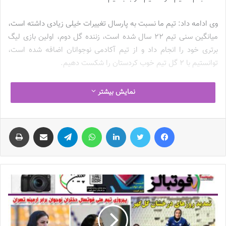
وی ادامه داد: تیم ما نسبت به پارسال تغییرات خیلی زیادی داشته است،
میانگین سنی تیم ۲۲ سال شده است، زننده گل دوم، اولین بازی لیگ
برتری خود را انجام داد و از تیم آکادمی نوجوانان اضافه شده است،
توانستیم با ۲ گل تیم خوب کردستان را شکست دهیم.
محمودی تصریح کرد: زمین خوب بود، ۱۰ دقیقه آخر نور کم‌تر بود اما
نمایش بیشتر
زمین کیفیت خوبی داشت.
فیس بوک
توییتر
لینکدین
واتس آپ
تلگرام
اشتراک گذاری از طریق ایمیل
چاپ
نوشته های مشابه
چالش هاى ليست جدید تيم ملى فوتبال
زنان
2023-06-14
تازه‌ترین خبرها از درمان ۲ ملی‌پوش فوتبال
زنان