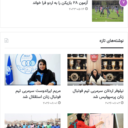
آزمون 28 بازیکن را به اردو فرا خواند
2023-05-14
نوشته‌های تازه
نیلوفر اردلان سرمربی تیم فوتبال
مریم ایراندوست سرمربی تیم
زنان پرسپولیس شد
فوتبال زنان استقلال شد
2026-08-01
2026-08-02