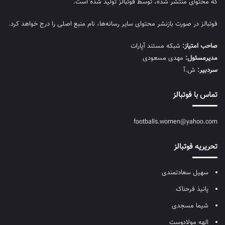
که محتوای منتشر شده، توسط فوتبالز تولید شده است.
فوتبالز در صورت بازنشر محتوای سایر رسانه‌ها، نام منبع اصلی را درج خواهد کرد.
صاحب امتیاز:
شبکه مستند آپارات
مديرمسئول:
مهدی مسعودی
سردبیر:
ش.آ
تماس با فوتبالز
footballs.women@yahoo.com
تحریریه فوتبالز
سهیل سعادتمندی
پانیذ فرحناک
شیما مسجدی
الهه مولادوست