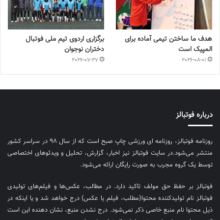
هدف ما ساختن تیمی آماده برای
برگزاری اردوی تیم ملی فوتبال
المپیک است
دختران نوجوان
2026-07-27
2026-08-01
درباره فوتبالز
روزنامه فوتبالز، روزنامه ای ورزشی چاپ صبح است که از سال ۹۸ در سراسر کشور
منتشر می‌شود.در سایت فوتبالز نیز اخبار، گزارش، تحلیل و ویدئوهای اختصاصی
توسط یک گروه مجرب به صورت رایگان ارائه می‌شود.
فوتبالز بر حفظ حق مولف تاکید دارد. در مطالب، عکس‌ها و فیلم‌های تولیدی
فوتبالز نام تولیدکننده محتوا(مطلب، فیلم یا عکس) درج خواهد شد و یا اینکه در
ذیل محتوا نام منبع خاصی ذکر نمی‌‎شود. درج نشدن منبع، نشان دهنده این است