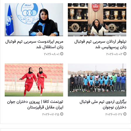
نیم‌فصل دوم برسد.
بیان محمودی
در پایان عنوان داشت: سال گذشته تا هفته آخر برای
قهرمانی می‌جنگیدیم، امسال با توجه به حضور ۸ بازیکن آکادمی در تیم
و سیاست باشگاه، امیدواریم مقامی درخور به دست بیاوریم.
نیلوفر اردلان سرمربی تیم فوتبال
مریم ایراندوست سرمربی تیم فوتبال
زنان پرسپولیس شد
زنان استقلال شد
💻منبع:باشگاه سپاهان 📸عکس:باشگاه سپاهان
2026-08-01
2026-08-02
◾️
با فوتبالز همراه شوید
◾️فوتبالز را در اینستاگرام دنبال کنید ◾️
footballs.women@
برچسب ها
بیان محمودی
زنان
سپاهان
فوتبال بانوان
برگزاری اردوی تیم ملی فوتبال
تورنمنت کافا | پیروزی دختران جوان
دختران نوجوان
ایران مقابل قرقیزستان
2026-07-25
2026-07-27