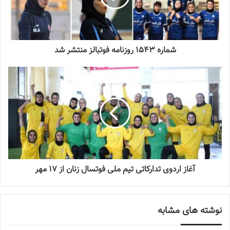
2023-12-24
دعوت آزمون از 30 بازیکن به اردوی تیم ملی
2023-03-21
شماره 1543 روزنامه فوتبالز منتشر شد
آینده درخشانی در انتظار فوتبال بانوان است
2022-12-10
سرمربی تیم فوتبال زنان سپاهان خاطرنشان کرد: با توجه به تغییرات زیاد
تیم، بیشتر داریم روی هماهنگی بین بازیکنان کار می‌کنیم. یک بازی مهم
و سخت با پرسپولیس داریم، امیدوارم بتوانیم با دست پر از زمین خارج
آغاز اردوی تدارکاتی تیم ملی فوتسال زنان از 17 مهر
شویم.
وی در مورد وضعیت مصدومیت هاجر دباغی گفت: شاید هاجر دباغی
نوشته های مشابه
نیم‌فصل برسد، خودش و پزشکان تمام تلاششان را می‌کنند تا به