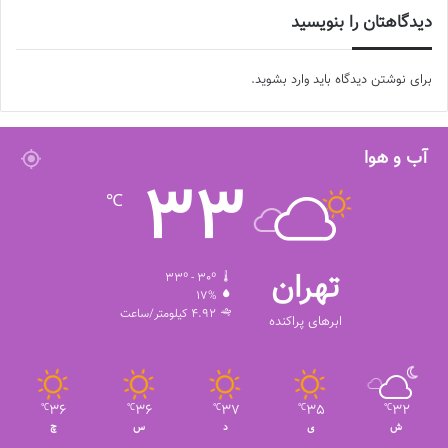
دیدگاهتان را بنویسید
برای نوشتن دیدگاه باید
وارد بشوید
.
آب و هوا
33
℃
تهران
33º - 30º
17%
4.92 کیلومتر/ساعت
ابرهای پراکنده
36
36
37
35
32
℃
℃
℃
℃
℃
ش
ی
د
س
چ