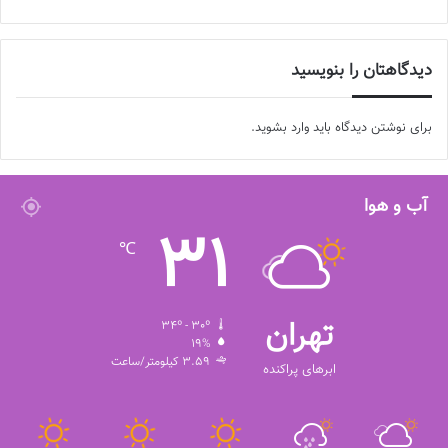
دیدگاهتان را بنویسید
💻منبع:فوتبالز 📸عکس:باشگاه پرسپولیس
برای نوشتن دیدگاه باید
وارد بشوید
.
◾️
با فوتبالز همراه شوید
آب و هوا
◾️فوتبالز را در اینستاگرام دنبال کنید ◾️
footballs.women@
31
℃
برچسب ها
زنان
فوتبال بانوان
لیگ برتر
تهران
34º - 30º
19%
3.59 کیلومتر/ساعت
ابرهای پراکنده