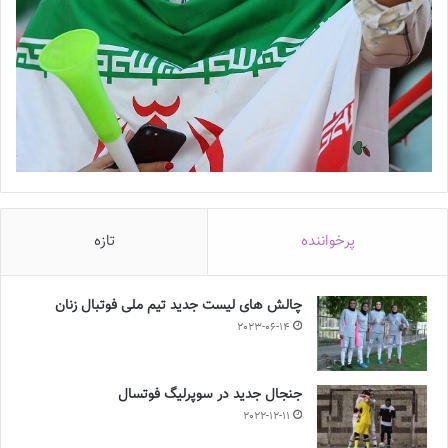
پرخواننده
تازه
چالش هاى ليست جدید تيم ملى فوتبال زنان
2023-06-14
جنجال جدید در سوپرلیگ فوتسال
2022-12-11