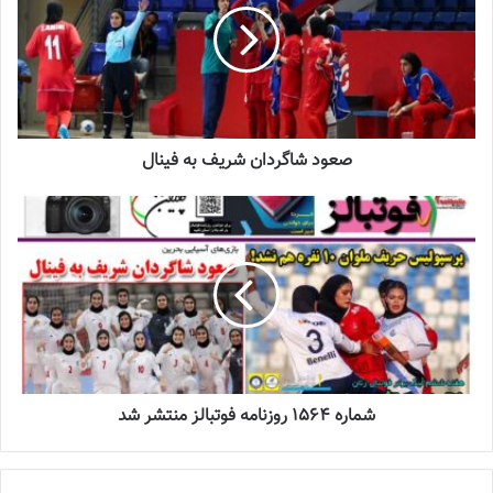
2023-06-14
تازه‌ترین خبرها از درمان ۲ ملی‌پوش فوتبال
زنان
2023-12-24
صعود شاگردان شریف به فینال
دعوت آزمون از 30 بازیکن به اردوی تیم ملی
2023-03-21
آینده درخشانی در انتظار فوتبال بانوان است
2022-12-10
نتایج هفته ششم لیگ برتر فوتبال زنان به شرح زیر است:
شماره 1564 روزنامه فوتبالز منتشر شد
ایستا البرز 4-1 سپاهان اصفهان