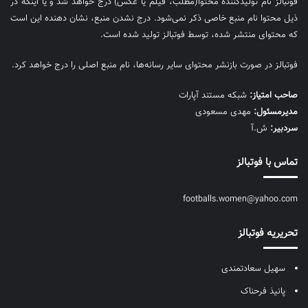
فوتبالز نام تولیدکننده محتوا(مطلب، فیلم یا عکس) درج خواهد شد و یا اینکه در
ذیل محتوا نام منبع خاصی ذکر نمی‌‎شود. درج نشدن منبع، نشان دهنده این است
که محتوای منتشر شده، توسط فوتبالز تولید شده است.
فوتبالز در صورت بازنشر محتوای سایر رسانه‌ها، نام منبع اصلی را درج خواهد کرد.
صاحب امتیاز:
شبکه مستند آپارات
مديرمسئول:
مهدی مسعودی
سردبیر:
ش.آ
تماس با فوتبالز
footballs.women@yahoo.com
تحریریه فوتبالز
سهیل سعادتمندی
پانیذ فرحناک