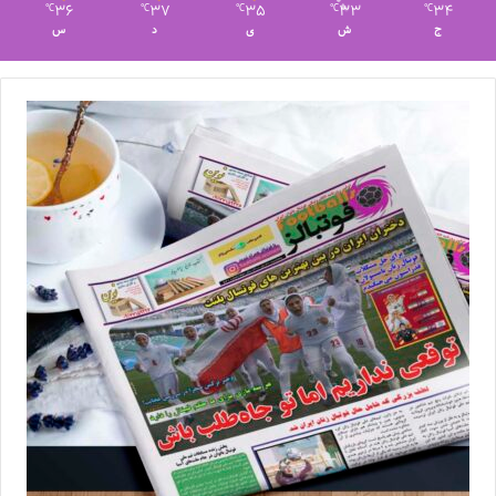
36
37
35
33
34
℃
℃
℃
℃
℃
ج
ش
ی
د
س