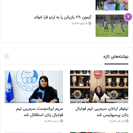
آزمون 28 بازیکن را به اردو فرا خواند
2023-05-14
نوشته‌های تازه
نیلوفر اردلان سرمربی تیم فوتبال
مریم ایراندوست سرمربی تیم
زنان پرسپولیس شد
فوتبال زنان استقلال شد
2026-08-01
2026-08-02