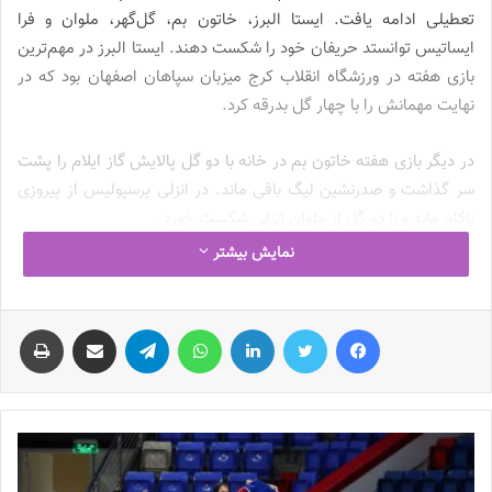
تعطیلی ادامه یافت. ایستا البرز، خاتون بم، گل‌گهر، ملوان و فرا
ایساتیس توانستد حریفان خود را شکست دهند. ایستا البرز در مهم‌ترین
بازی هفته در ورزشگاه انقلاب کرج میزبان سپاهان اصفهان بود که در
نهایت مهمانش را با چهار گل بدرقه کرد.
در دیگر بازی هفته خاتون بم در خانه با دو گل پالایش گاز ایلام را پشت
سر گذاشت و صدرنشین لیگ باقی ماند. در انزلی پرسپولیس از پیروزی
ناکام ماند و با دو گل از ملوان انزلی شکست خورد.
نمایش بیشتر
در تهران آوا نتوانست از سد گل‌گهر سیرجان بگذرد و با یک گل مغلوب
حریفش شد. در کردستان اما این فرا ایساتیس شیراز بود که توانست
فیس بوک
توییتر
لینکدین
واتس آپ
تلگرام
اشتراک گذاری از طریق ایمیل
چاپ
میزبانش را با نتیجه 3 بر 2 شکست دهد.
نوشته های مشابه
چالش هاى ليست جدید تيم ملى فوتبال
زنان