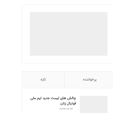
پرخواننده
تازه
چالش هاى ليست جدید تيم ملى
فوتبال زنان
2023-06-14