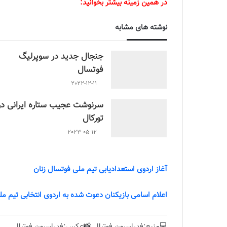
در همین زمینه بیشتر بخوانید:
نوشته های مشابه
جنجال جدید در سوپرلیگ
فوتسال
2022-12-11
سرنوشت عجیب ستاره ایرانی در
تورکال
2023-05-12
آغاز اردوی استعدادیابی تیم ملی فوتسال زنان
اعلام اسامی بازیکنان دعوت شده به اردوی انتخابی تیم م
💻منبع:فدراسیون فوتبال 📸عکس:فدراسیون فوتبال