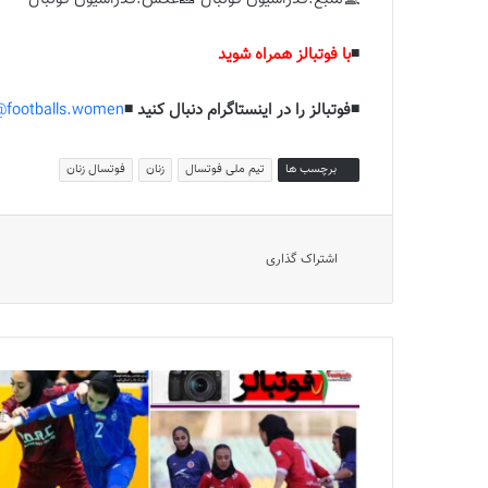
◾️
با فوتبالز همراه شوید
◾️فوتبالز را در اینستاگرام دنبال کنید ◾️
footballs.women@
برچسب ها
تیم ملی فوتسال
زنان
فوتسال زنان
اشتراک گذاری