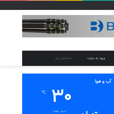
تغییر
جستجو
ورود به سایت
پوسته
برای
آب و هوا
30
℃
34º - 30º