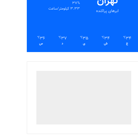
تهران
37%
3.33 کیلومتر/ساعت
ابرهای پراکنده
36
37
35
34
34
℃
℃
℃
℃
℃
ج
ش
ی
د
س