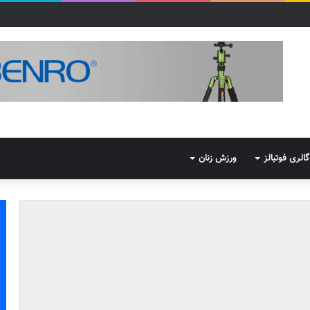
گالری فوتبالز
ورزش زنان