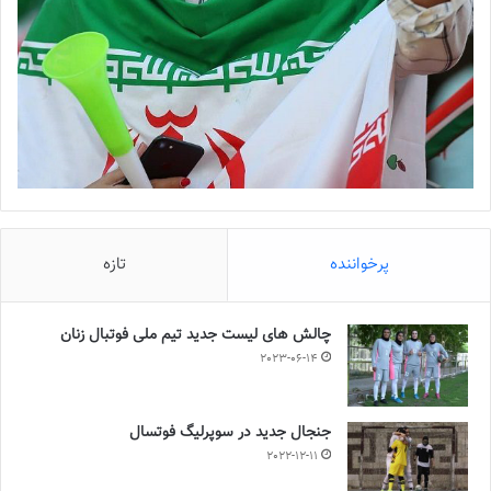
پرخواننده
تازه
چالش هاى ليست جدید تيم ملى فوتبال زنان
2023-06-14
جنجال جدید در سوپرلیگ فوتسال
2022-12-11