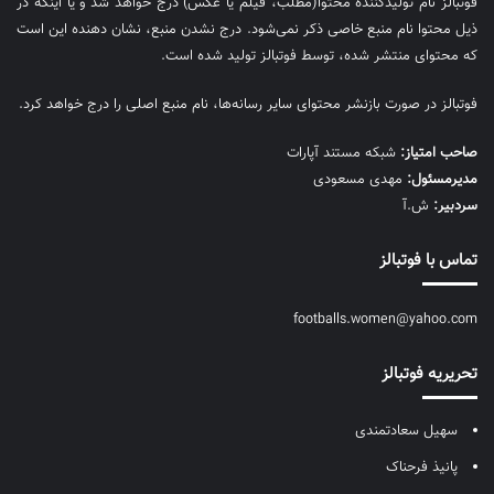
فوتبالز نام تولیدکننده محتوا(مطلب، فیلم یا عکس) درج خواهد شد و یا اینکه در
ذیل محتوا نام منبع خاصی ذکر نمی‌‎شود. درج نشدن منبع، نشان دهنده این است
که محتوای منتشر شده، توسط فوتبالز تولید شده است.
فوتبالز در صورت بازنشر محتوای سایر رسانه‌ها، نام منبع اصلی را درج خواهد کرد.
صاحب امتیاز:
شبکه مستند آپارات
مديرمسئول:
مهدی مسعودی
سردبیر:
ش.آ
تماس با فوتبالز
footballs.women@yahoo.com
تحریریه فوتبالز
سهیل سعادتمندی
پانیذ فرحناک