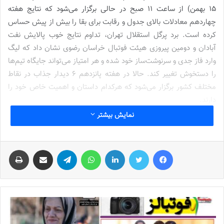
۱۵ بهمن) از ساعت ۱۱ صبح در حالی برگزار می‌شود که نتایج هفته
چهاردهم معادلات بالای جدول و رقابت برای بقا را بیش از پیش حساس
کرده است. برد پرگل استقلال تهران، تداوم نتایج خوب پالایش نفت
آبادان و دومین پیروزی هیئت فوتبال خراسان رضوی نشان داد که لیگ
وارد فاز جدی و سرنوشت‌ساز خود شده و هر امتیاز می‌تواند جایگاه تیم‌ها
را دستخوش تغییر کند. حالا در هفته پانزدهم ۶ دیدار جذاب در نقاط
مختلف کشور برگزار می‌شود که هرکدام داستان و اهمیت خاص خود را
دارند.
نمایش بیشتر
در آبادان پالایش نفت میزبان مس کرمان است. پالایش نفت که هفته
گذشته با پیروزی ۵ بر صفر مقابل ملی حفاری اهواز قدرت خود را به رخ
فیس بوک
توییتر
لینکدین
واتس آپ
تلگرام
اشتراک گذاری از طریق ایمیل
چاپ
کشید این هفته به دنبال تثبیت جایگاهش در جمع تیم‌های بالانشین
است. شاگردان پریسا امامی با خط حمله‌ای زهردار یکی از آماده‌ترین
تیم‌های این روزهای لیگ محسوب می‌شوند. در مقابل مس کرمان که
هفته قبل برابر سپاهان به تساوی رضایت داد به دنبال کسب امتیاز در
یک دیدار دشوار خارج از خانه است. این مسابقه می‌تواند یکی از
دیدارهای جذاب هفته باشد.