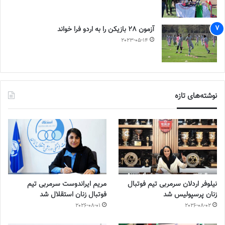
آزمون 28 بازیکن را به اردو فرا خواند
2023-05-14
نوشته‌های تازه
نیلوفر اردلان سرمربی تیم فوتبال
مریم ایراندوست سرمربی تیم
زنان پرسپولیس شد
فوتبال زنان استقلال شد
2026-08-01
2026-08-02