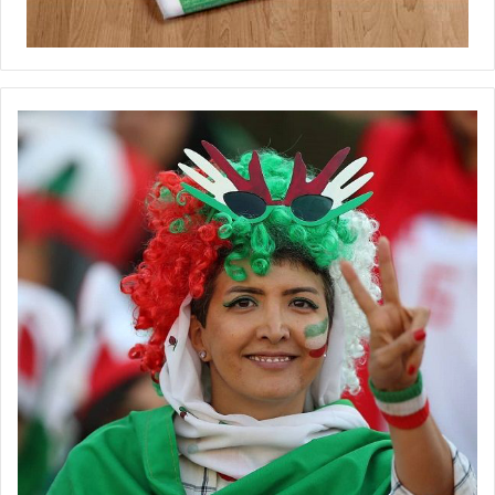
برچسب ها
زنان
فوتسال زنان
لیگ برتر