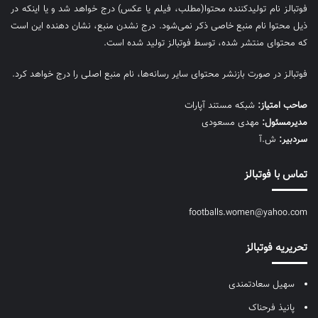
فوتبالز نام تولیدکننده محتوا(مطلب، فیلم یا عکس) درج خواهد شد و یا اینکه در
ذیل محتوا نام منبع خاصی ذکر نمی‌‎شود. درج نشدن منبع، نشان دهنده این است
که محتوای منتشر شده، توسط فوتبالز تولید شده است.
فوتبالز در صورت بازنشر محتوای سایر رسانه‌ها، نام منبع اصلی را درج خواهد کرد.
صاحب امتیاز:
شبکه مستند آپارات
مديرمسئول:
مهدی مسعودی
سردبیر:
ش.آ
تماس با فوتبالز
footballs.women@yahoo.com
تحریریه فوتبالز
سهیل سعادتمندی
پانیذ فرحناک