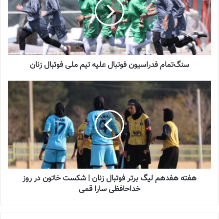
جنجال جدید در سوپرلیگ فوتسال
2022-12-11
لیست تیم ملی فوتسال زنان اعلام شد
سنگ‌تمام فدراسیون فوتبال علیه تیم ملی فوتبال زنان
2025-04-28
سرنوشت عجیب ستاره ایرانی در تورکال
2023-05-12
برگزاری اردوی انتخابی تیم ملی فوتسال
بانوان
2023-08-01
هفته هفدهم لیگ برتر فوتبال زنان | شکست خاتون در روز
خداحافظی سارا قمی
نتایج هفته پانزدهم لیگ‌برتر فوتسال به شرح زیر است: