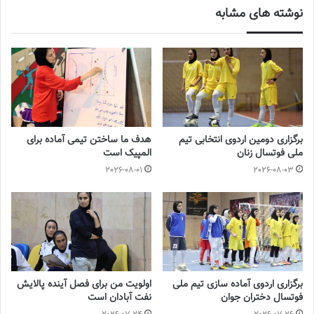
نوشته های مشابه
پالایش نفت آبادان ۲ – مس کرمان صفر
ملی حفاری اهواز صفر – گلبرگ تاکستان۳
استقلال تهران ۲ – سپاهان اصفهان صفر
نفت امیدیه ۵ – ایران زمین ملارد۲
برگزاری دومین اردوی انتخابی تیم
هدف ما ساختن تیمی آماده برای
ملی فوتسال زنان
المپیک است
فولاد هرمزگان ۷ – پالایش نفت اصفهان۲
2026-08-01
2026-08-03
هیات فوتبال مشهد ۲ – مس رفسنجان۲
جدول لیگ برتر فوتسال زنان
برگزاری اردوی آماده سازی تیم ملی
اولویت من برای فصل آینده پالایش
فوتسال دختران جوان
نفت آبادان است