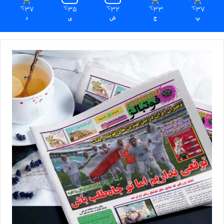
37
35
32
33
37
℃
℃
℃
℃
℃
پ
ج
ش
ی
د