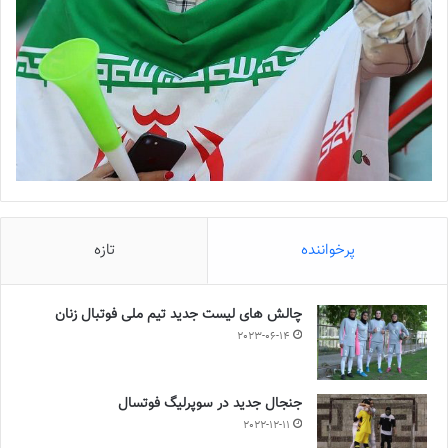
پرخواننده
تازه
چالش هاى ليست جدید تيم ملى فوتبال زنان
2023-06-14
جنجال جدید در سوپرلیگ فوتسال
2022-12-11