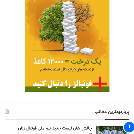
پربازدیدترین مطالب
چالش هاى ليست جدید تيم ملى فوتبال زنان