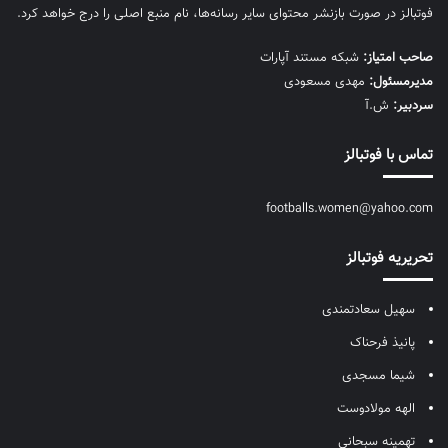
فوتبالز در صورت بازنشر محتوای سایر رسانه‌ها، نام منبع اصلی را درج خواهد کرد.
صاحب امتیاز:
شبکه مستند آپارات
مديرمسئول:
مهدی مسعودی
سردبیر:
ش.آ
تماس با فوتبالز
footballs.women@yahoo.com
تحریریه فوتبالز
سهیل سعادتمندی
پانیذ فرحناک
شیما مسجدی
الهه مولادوست
تهمینه سبحانی