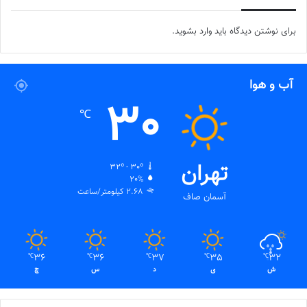
برای نوشتن دیدگاه باید
وارد بشوید
.
آب و هوا
30
℃
تهران
32º - 30º
20%
2.68 کیلومتر/ساعت
آسمان صاف
36
36
37
35
32
℃
℃
℃
℃
℃
ش
ی
د
س
چ