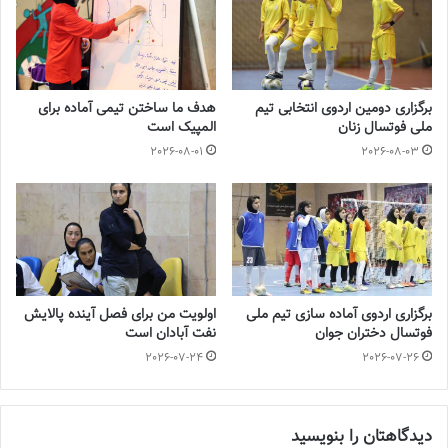
بانوان
2023-08-01
برگزاری دومین اردوی انتخابی تیم
هدف ما ساختن تیمی آماده برای
ملی فوتسال زنان
المپیک است
در همین زمینه بیشتر بخوانید:
2026-08-01
2026-08-03
ماموریت آسان استقلال برای حفظ صدر
💻منبع:فوتبالی 📸عکس:فاطمه شمس
◾️
با فوتبالز همراه شوید
برگزاری اردوی آماده سازی تیم ملی
اولویت من برای فصل آینده پالایش
فوتسال دختران جوان
نفت آبادان است
◾️فوتبالز را در اینستاگرام دنبال کنید ◾️
footballs.women@
2026-07-24
2026-07-26
برچسب ها
استقلال
زنان
فوتسال زنان
لیگ برتر
دیدگاهتان را بنویسید