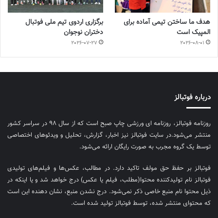
هدف ما ساختن تیمی آماده برای
برگزاری اردوی تیم ملی فوتبال
المپیک است
دختران نوجوان
2026-07-27
2026-08-01
درباره فوتبالز
روزنامه فوتبالز، روزنامه ای ورزشی چاپ صبح است که از سال ۹۸ در سراسر کشور
منتشر می‌شود.در سایت فوتبالز نیز اخبار، گزارش، تحلیل و ویدئوهای اختصاصی
توسط یک گروه مجرب به صورت رایگان ارائه می‌شود.
فوتبالز بر حفظ حق مولف تاکید دارد. در مطالب، عکس‌ها و فیلم‌های تولیدی
فوتبالز نام تولیدکننده محتوا(مطلب، فیلم یا عکس) درج خواهد شد و یا اینکه در
ذیل محتوا نام منبع خاصی ذکر نمی‌‎شود. درج نشدن منبع، نشان دهنده این است
که محتوای منتشر شده، توسط فوتبالز تولید شده است.