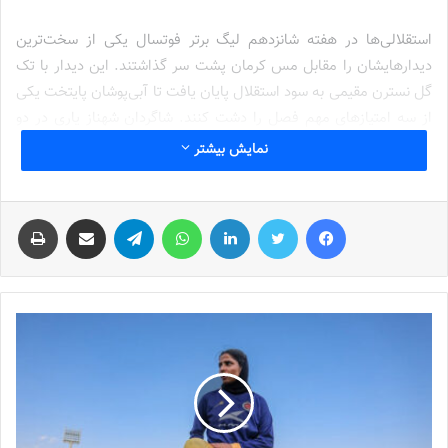
استقلالی‌ها در هفته شانزدهم لیگ برتر فوتسال یکی از سخت‌ترین
دیدارهایشان را مقابل مس کرمان پشت سر گذاشتند. این دیدار با تک
گل نسترن مقیمی به سود استقلال پایان یافت تا آبی‌پوشان پایتخت یکی
از سه امتیازهای مهم فصل را دشت کنند. شاگردان شهناز یاری در دو
هفته آینده دو دیدار سخت مقابل پالایش نفت آبادان و فولاد هرمزگان
نمایش بیشتر
دارند که برد در آن دو دیدار تقریبا قهرمانی این تیم را تضمین می‌کند.
استقلال در حال حاضر با ۴۵ امتیاز صدرنشین است و اختلاف ۶ امتیازی
فیس بوک
توییتر
لینکدین
واتس آپ
تلگرام
اشتراک گذاری از طریق ایمیل
چاپ
با تیم دوم جدول یعنی پالایش نفت آبادان ایجاد کرده‌اند. باشگاه
استقلال امسال در فوتبال و فوتسال هم در بخش مردان و هم در بخش
زنان تیم‌داری کرده که زنان فوتسالیست استقلال بیشترین شانس را برای
کسب جام برای باشگاه را دارند.
استقلال با تکیه بر کادر فنی متخصص و برنامه‌ریزی دقیق، از ابتدای
فصل نشان داد که برای قهرمانی بسته شده است. درخشش ستاره‌های
این تیم در کنار روحیه جنگندگی و انگیزه بالا، نقش مهمی در
موفقیت‌های اخیر استقلال داشته است. این تیم نه‌تنها در فاز هجومی