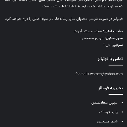
که محتوای منتشر شده، توسط فوتبالز تولید شده است.
فوتبالز در صورت بازنشر محتوای سایر رسانه‌ها، نام منبع اصلی را درج خواهد کرد.
صاحب امتیاز:
شبکه مستند آپارات
مديرمسئول:
مهدی مسعودی
سردبیر:
ش.آ
تماس با فوتبالز
footballs.women@yahoo.com
تحریریه فوتبالز
سهیل سعادتمندی
پانیذ فرحناک
شیما مسجدی