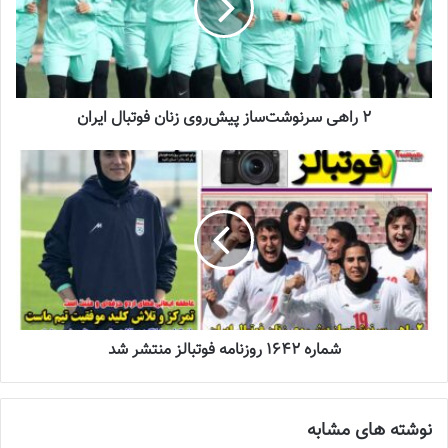
زنان
2023-12-24
دعوت آزمون از 30 بازیکن به اردوی تیم ملی
2023-03-21
2 راهی سرنوشت‌ساز پیش‌روی زنان فوتبال ایران
آینده درخشانی در انتظار فوتبال بانوان است
2022-12-10
شایان ذکر است در آخرین بازی این مرحله زنان تراکتور روز چهارشنبه 29
بهمن و از ساعت 10 صبح به مصاف مس رفسنجان می‌رود.
شماره 1642 روزنامه فوتبالز منتشر شد
در همین زمینه بیشتر بخوانید
نوشته های مشابه
پیروزی زنان تراکتور در دیدار نخست مرحله نهایی لیگ دسته دو