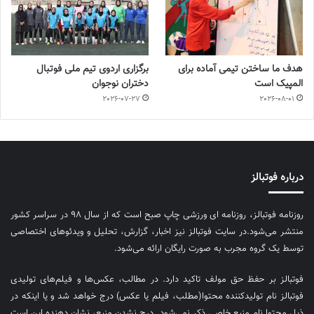
هدف ما ساختن تیمی آماده برای
برگزاری اردوی تیم ملی فوتبال
المپیک است
دختران نوجوان
2026-07-27
2026-08-01
درباره فوتبالز
روزنامه فوتبالز، روزنامه ای ورزشی چاپ صبح است که از سال ۹۸ در سراسر کشور
منتشر می‌شود.در سایت فوتبالز نیز اخبار، گزارش، تحلیل و ویدئوهای اختصاصی
توسط یک گروه مجرب به صورت رایگان ارائه می‌شود.
فوتبالز بر حفظ حق مولف تاکید دارد. در مطالب، عکس‌ها و فیلم‌های تولیدی
فوتبالز نام تولیدکننده محتوا(مطلب، فیلم یا عکس) درج خواهد شد و یا اینکه در
ذیل محتوا نام منبع خاصی ذکر نمی‌‎شود. درج نشدن منبع، نشان دهنده این است