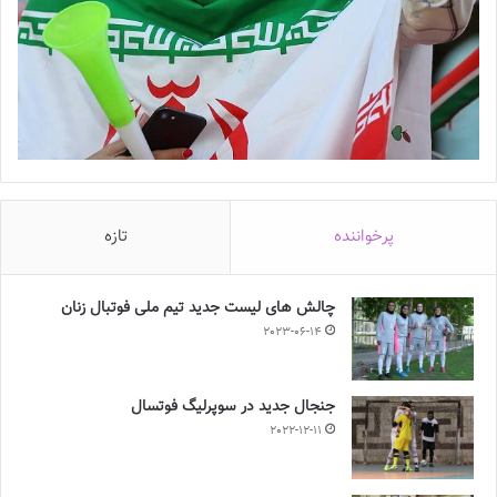
پرخواننده
تازه
چالش هاى ليست جدید تيم ملى فوتبال زنان
2023-06-14
جنجال جدید در سوپرلیگ فوتسال
2022-12-11