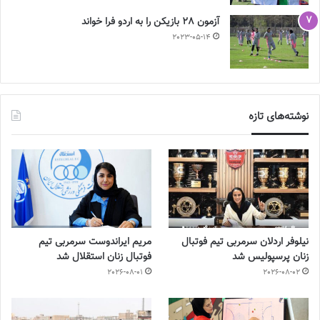
آزمون 28 بازیکن را به اردو فرا خواند
2023-05-14
نوشته‌های تازه
نیلوفر اردلان سرمربی تیم فوتبال
مریم ایراندوست سرمربی تیم
زنان پرسپولیس شد
فوتبال زنان استقلال شد
2026-08-01
2026-08-02