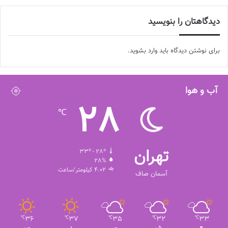
دیدگاهتان را بنویسید
برای نوشتن دیدگاه باید
وارد بشوید
.
آب و هوا
28
℃
تهران
33º - 28º
28%
4.02 کیلومتر/ساعت
آسمان صاف
36
37
35
32
33
℃
℃
℃
℃
℃
ج
ش
ی
د
س