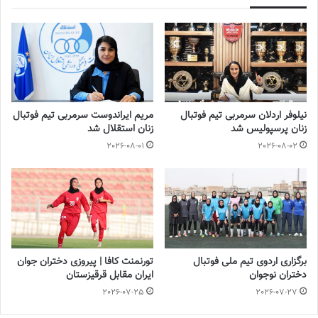
💻منبع:باشگاه تراکتور 📸عکس:باشگاه تراکتور
◾️
با فوتبالز همراه شوید
◾️فوتبالز را در اینستاگرام دنبال کنید ◾️
footballs.women@
نیلوفر اردلان سرمربی تیم فوتبال
مریم ایراندوست سرمربی تیم فوتبال
زنان پرسپولیس شد
زنان استقلال شد
برچسب ها
تراکتور
زنان
فوتبال بانوان
2026-08-01
2026-08-02
برگزاری اردوی تیم ملی فوتبال
تورنمنت کافا | پیروزی دختران جوان
دختران نوجوان
ایران مقابل قرقیزستان
2026-07-25
2026-07-27