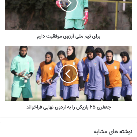
2023-12-24
دعوت آزمون از 30 بازیکن به اردوی تیم ملی
2023-03-21
برای تیم ملی آرزوی موفقیت دارم
آینده درخشانی در انتظار فوتبال بانوان است
2022-12-10
تیم فوتبال زنان تراکتور در دومین سال تشکیل با قدرت بیشتری در
رقابت‌های دسته دو حضور یافت و نتیجه آن نمایش چشم گیر و قهرمانی
در دسته دو بوده است.
جعفری 25 بازیکن را به اردوی نهایی فراخواند
در همین زمینه بیشتر بخوانید
زنان تراکتور در یک قدمی صعود به لیگ‌ دسته یک
نوشته های مشابه