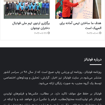
هدف ما ساختن تیمی آماده برای
برگزاری اردوی تیم ملی فوتبال
المپیک است
دختران نوجوان
2026-07-27
2026-08-01
درباره فوتبالز
روزنامه فوتبالز، روزنامه ای ورزشی چاپ صبح است که از سال ۹۸ در سراسر کشور
منتشر می‌شود.در سایت فوتبالز نیز اخبار، گزارش، تحلیل و ویدئوهای اختصاصی
توسط یک گروه مجرب به صورت رایگان ارائه می‌شود.
فوتبالز بر حفظ حق مولف تاکید دارد. در مطالب، عکس‌ها و فیلم‌های تولیدی
فوتبالز نام تولیدکننده محتوا(مطلب، فیلم یا عکس) درج خواهد شد و یا اینکه در
ذیل محتوا نام منبع خاصی ذکر نمی‌‎شود. درج نشدن منبع، نشان دهنده این است