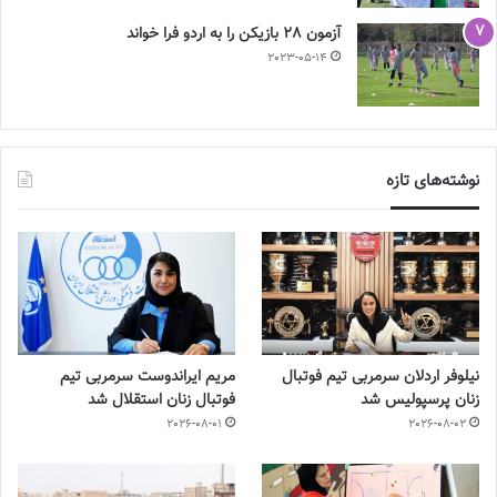
آزمون 28 بازیکن را به اردو فرا خواند
2023-05-14
نوشته‌های تازه
نیلوفر اردلان سرمربی تیم فوتبال
مریم ایراندوست سرمربی تیم
زنان پرسپولیس شد
فوتبال زنان استقلال شد
2026-08-01
2026-08-02