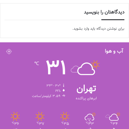
دیدگاهتان را بنویسید
برای نوشتن دیدگاه باید
وارد بشوید
.
آب و هوا
31
℃
تهران
34º - 30º
19%
3.59 کیلومتر/ساعت
ابرهای پراکنده
36
37
35
33
34
℃
℃
℃
℃
℃
ج
ش
ی
د
س