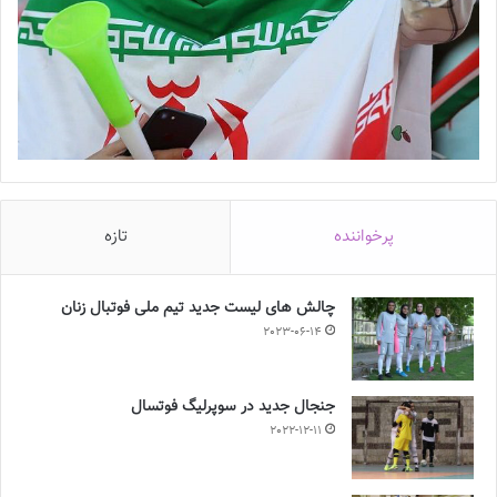
پرخواننده
تازه
چالش هاى ليست جدید تيم ملى فوتبال زنان
2023-06-14
جنجال جدید در سوپرلیگ فوتسال
2022-12-11