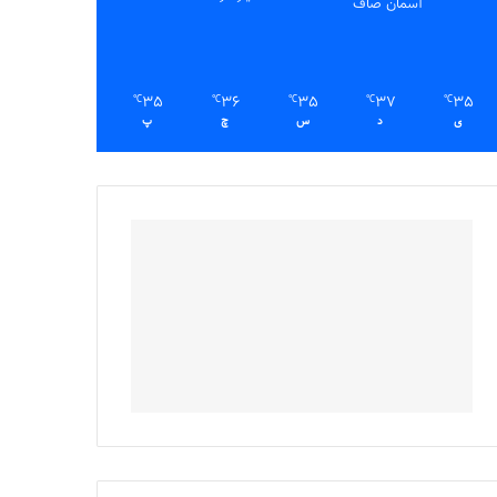
آسمان صاف
35
36
35
37
35
℃
℃
℃
℃
℃
ی
د
س
چ
پ