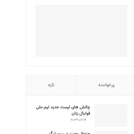
پرخواننده
تازه
چالش هاى ليست جدید تيم ملى
فوتبال زنان
2023-06-14
جنجال جدید در سوپرلیگ