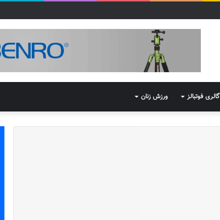
گالری فوتبالز
ورزش زنان