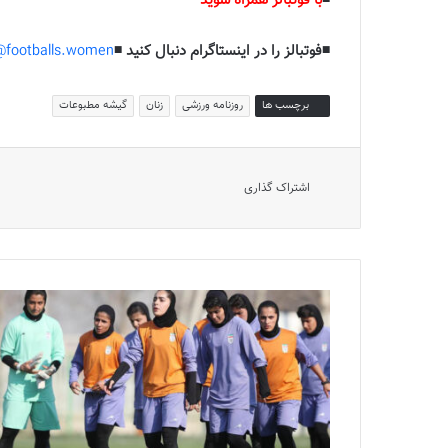
◾️
با فوتبالز همراه شوید
◾️فوتبالز را در اینستاگرام دنبال کنید ◾️
footballs.women@
برچسب ها
روزنامه ورزشی
زنان
گیشه مطبوعات
اشتراک گذاری