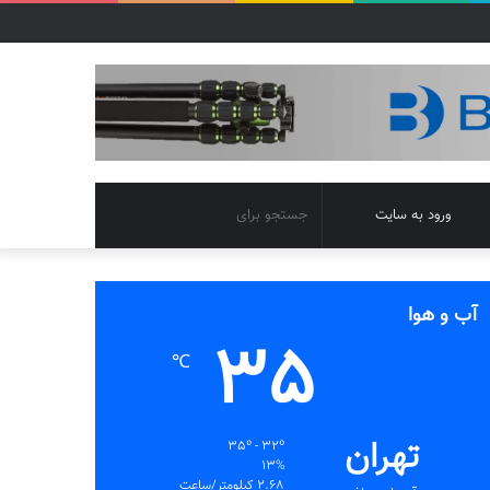
تغییر
جستجو
ورود به سایت
پوسته
برای
آب و هوا
35
℃
تهران
35º - 32º
13%
2.68 کیلومتر/ساعت