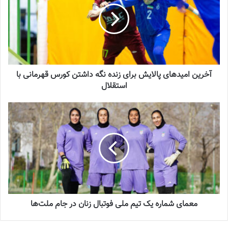
لیست تیم ملی فوتسال زنان اعلام شد
2025-04-28
سرنوشت عجیب ستاره ایرانی در تورکال
آخرین امیدهای پالایش برای زنده نگه داشتن کورس قهرمانی با
استقلال
2023-05-12
برگزاری اردوی انتخابی تیم ملی فوتسال
بانوان
2023-08-01
شهرزاد مظفر سرمربی تیم ملی به همراه آمنه محمودی و نسیم مهاجرانی
روند ارزیابی بازیکنان را زیر نظر دارند. کادر فنی در این مرحله ضمن
معمای شماره یک تیم ملی فوتبال زنان در جام ملت‌ها
توجه به توانمندی‌های فردی، بر انضباط تاکتیکی، درک بازی و میزان
هماهنگی بازیکنان با ساختار تیمی نیز تأکید ویژه‌ای دارد.