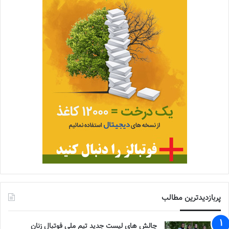
پربازدیدترین مطالب
چالش هاى ليست جدید تيم ملى فوتبال زنان