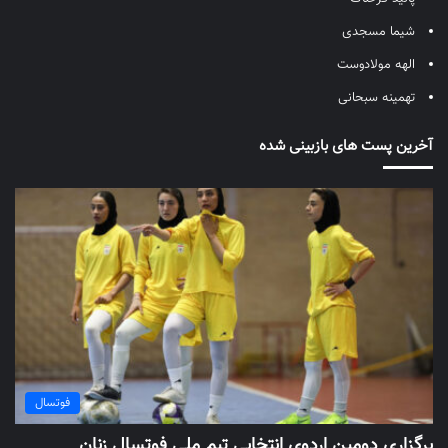
شیما مسجدی
الهه مولادوست
تهمینه سبحانی
آخرین پست های بازبینی شده
فوتسال
برگزاری دومین اردوی انتخابی تیم ملی فوتسال زنان