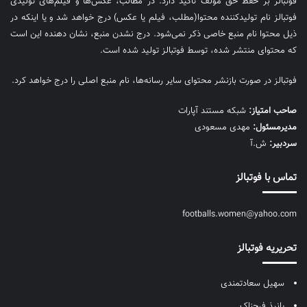
فوتبالز بر حفظ حق مولف تاکید دارد. در مطالب، عکس‌ها و فیلم‌های تولیدی
فوتبالز نام تولیدکننده محتوا(مطلب، فیلم یا عکس) درج خواهد شد و یا اینکه در
ذیل محتوا نام منبع خاصی ذکر نمی‌‎شود. درج نشدن منبع، نشان دهنده این است
که محتوای منتشر شده، توسط فوتبالز تولید شده است.
فوتبالز در صورت بازنشر محتوای سایر رسانه‌ها، نام منبع اصلی را درج خواهد کرد.
صاحب امتیاز:
شبکه مستند آپارات
مديرمسئول:
مهدی مسعودی
سردبیر:
ش.آ
تماس با فوتبالز
footballs.women@yahoo.com
تحریریه فوتبالز
سهیل سعادتمندی
پانیذ فرحناک