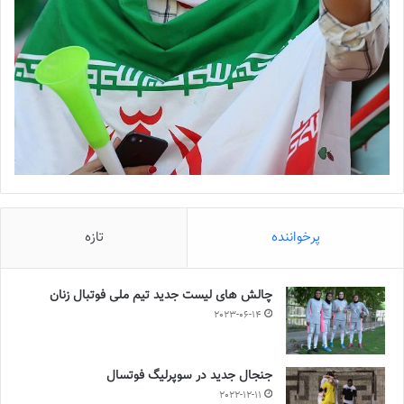
پرخواننده
تازه
چالش هاى ليست جدید تيم ملى فوتبال زنان
2023-06-14
جنجال جدید در سوپرلیگ فوتسال
2022-12-11