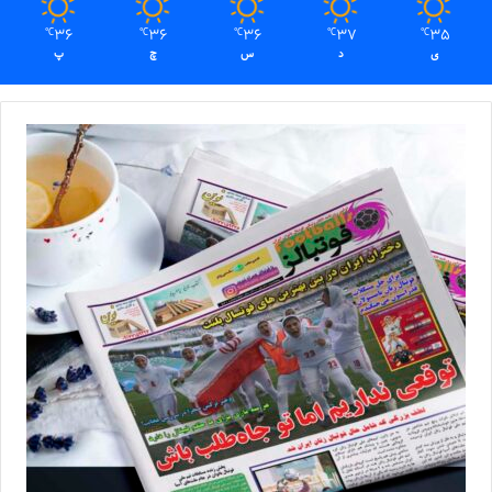
36
36
36
37
35
℃
℃
℃
℃
℃
ی
د
س
چ
پ