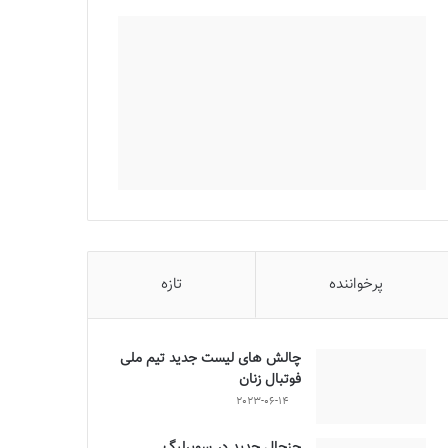
پرخواننده
تازه
چالش هاى ليست جدید تيم ملى
فوتبال زنان
2023-06-14
جنجال جدید در سوپرلیگ