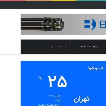
تغییر
جستجو
ورود به سایت
پوسته
برای
آب و هوا
25
℃
تهران
31º - 25º
29%
1.79 کیلومتر/ساعت