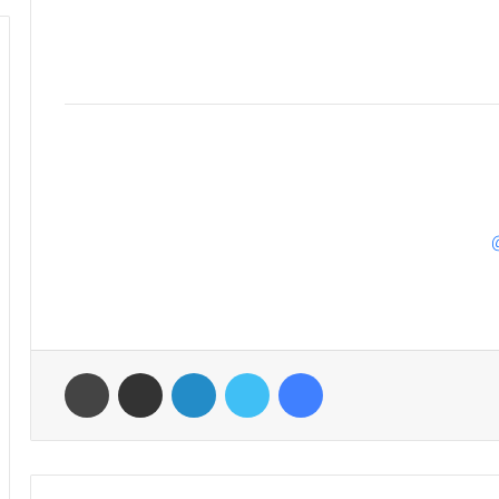
فیس بوک
توییتر
لینکدین
اشتراک گذاری از طریق ایمیل
چاپ