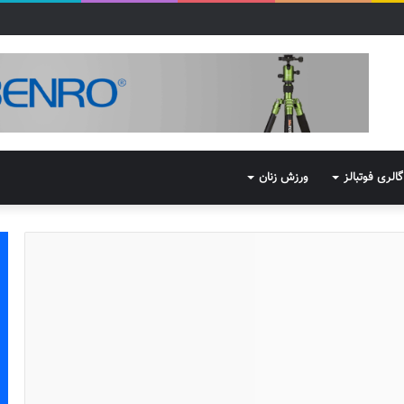
گالری فوتبالز
ورزش زنان