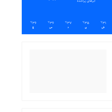
ابرهای پراکنده
36
36
37
35
31
℃
℃
℃
℃
℃
ش
ی
د
س
چ