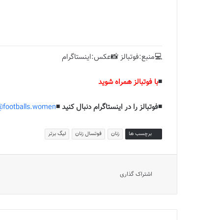
💻منبع:فوتبالز 📸عکس:اینستاگرام
◾️
با فوتبالز همراه شوید
◾️فوتبالز را در اینستاگرام دنبال کنید ◾️
footballs.women@
برچسب ها
زنان
فوتسال زنان
لیگ برتر
اشتراک گذاری