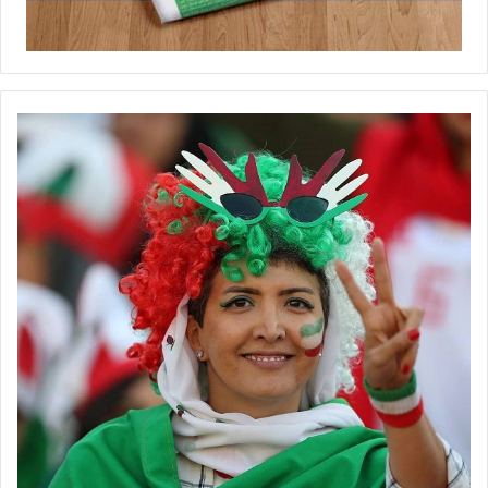
◾️
با فوتبالز همراه شوید
◾️فوتبالز را در اینستاگرام دنبال کنید ◾️
footballs.women@
برچسب ها
روزنامه ورزشی
زنان
گیشه مطبوعات