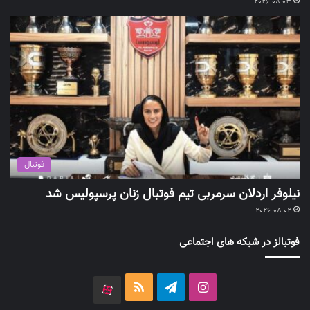
2026-08-03
فوتبال
نیلوفر اردلان سرمربی تیم فوتبال زنان پرسپولیس شد
2026-08-02
فوتبالز در شبکه های اجتماعی
اینستاگرام
تلگرام
خوراک
آپارات