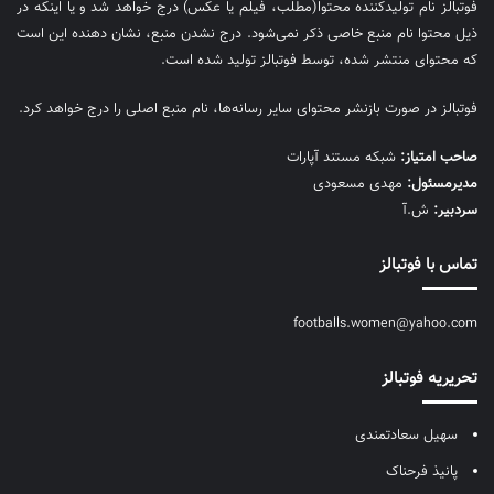
فوتبالز نام تولیدکننده محتوا(مطلب، فیلم یا عکس) درج خواهد شد و یا اینکه در
ذیل محتوا نام منبع خاصی ذکر نمی‌‎شود. درج نشدن منبع، نشان دهنده این است
که محتوای منتشر شده، توسط فوتبالز تولید شده است.
فوتبالز در صورت بازنشر محتوای سایر رسانه‌ها، نام منبع اصلی را درج خواهد کرد.
صاحب امتیاز:
شبکه مستند آپارات
مديرمسئول:
مهدی مسعودی
سردبیر:
ش.آ
تماس با فوتبالز
footballs.women@yahoo.com
تحریریه فوتبالز
سهیل سعادتمندی
پانیذ فرحناک