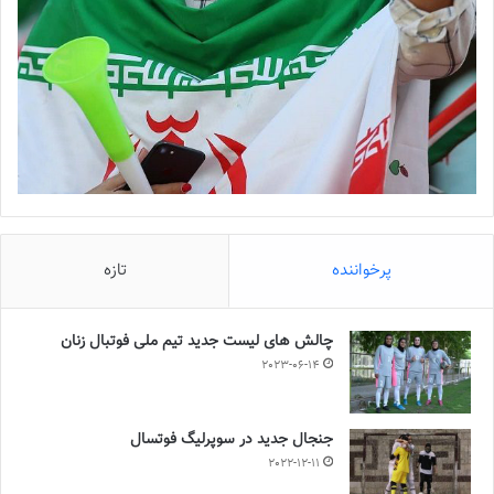
پرخواننده
تازه
چالش هاى ليست جدید تيم ملى فوتبال زنان
2023-06-14
جنجال جدید در سوپرلیگ فوتسال
2022-12-11