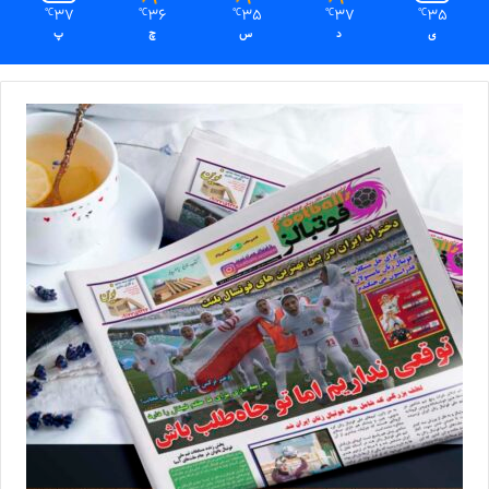
37
36
35
37
35
℃
℃
℃
℃
℃
ی
د
س
چ
پ
انتظارات نباید از ما زیاد باشد