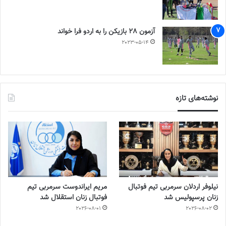
آزمون 28 بازیکن را به اردو فرا خواند
2023-05-14
نوشته‌های تازه
نیلوفر اردلان سرمربی تیم فوتبال
مریم ایراندوست سرمربی تیم
زنان پرسپولیس شد
فوتبال زنان استقلال شد
2026-08-01
2026-08-02