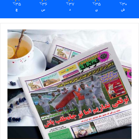
35
36
37
35
30
℃
℃
℃
℃
℃
ش
ی
د
س
چ
برگزاری تمرین بدنسازی ملی‌پوشان فوتبال زنان در سالن پک