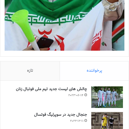
پرخواننده
تازه
چالش هاى ليست جدید تيم ملى فوتبال زنان
2023-06-14
جنجال جدید در سوپرلیگ فوتسال
2022-12-11