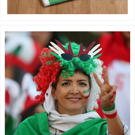
◾️
با فوتبالز همراه شوید
◾️فوتبالز را در اینستاگرام دنبال کنید ◾️
footballs.women@
برچسب ها
روزنامه ورزشی
زنان
گیشه مطبوعات