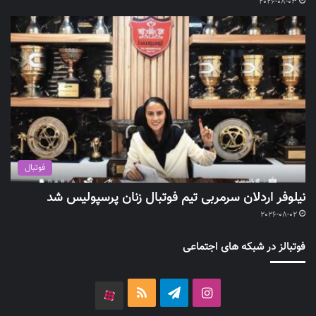
2026-08-03
فوتبال
نیلوفر اردلان سرمربی تیم فوتبال زنان پرسپولیس شد
2026-08-02
فوتبالز در شبکه های اجتماعی
اینستاگرام
تلگرام
خوراک
آپارات