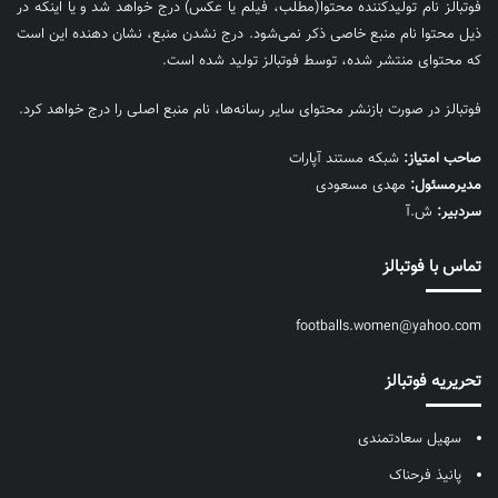
فوتبالز نام تولیدکننده محتوا(مطلب، فیلم یا عکس) درج خواهد شد و یا اینکه در
ذیل محتوا نام منبع خاصی ذکر نمی‌‎شود. درج نشدن منبع، نشان دهنده این است
که محتوای منتشر شده، توسط فوتبالز تولید شده است.
فوتبالز در صورت بازنشر محتوای سایر رسانه‌ها، نام منبع اصلی را درج خواهد کرد.
صاحب امتیاز:
شبکه مستند آپارات
مديرمسئول:
مهدی مسعودی
سردبیر:
ش.آ
تماس با فوتبالز
footballs.women@yahoo.com
تحریریه فوتبالز
سهیل سعادتمندی
پانیذ فرحناک