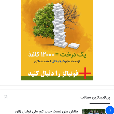
پربازدیدترین مطالب
چالش هاى ليست جدید تيم ملى فوتبال زنان