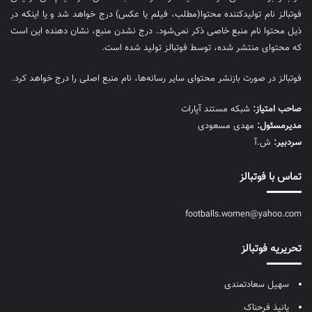
فوتبالز نام تولیدکننده محتوا(مطلب، فیلم یا عکس) درج خواهد شد و یا اینکه در
ذیل محتوا نام منبع خاصی ذکر نمی‌‎شود. درج نشدن منبع، نشان دهنده این است
که محتوای منتشر شده، توسط فوتبالز تولید شده است.
فوتبالز در صورت بازنشر محتوای سایر رسانه‌ها، نام منبع اصلی را درج خواهد کرد.
صاحب امتیاز:
شبکه مستند آپارات
مديرمسئول:
مهدی مسعودی
سردبیر:
ش.آ
تماس با فوتبالز
footballs.women@yahoo.com
تحریریه فوتبالز
سهیل سعادتمندی
پانیذ فرحناک