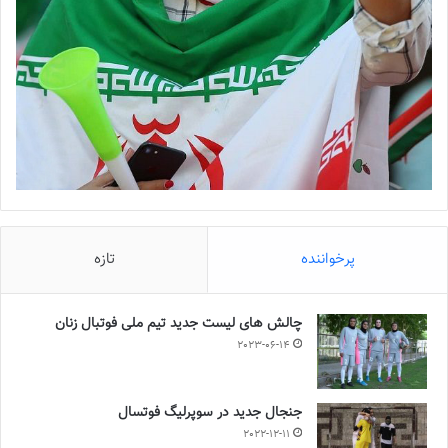
پرخواننده
تازه
چالش هاى ليست جدید تيم ملى فوتبال زنان
2023-06-14
جنجال جدید در سوپرلیگ فوتسال
2022-12-11