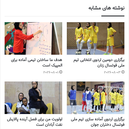
نوشته های مشابه
هیئت فوتبال مشهد – استقلال تهران
صدرنشین مقتدر لیگ، استقلال تهران با ۴۹ امتیاز و تفاضل گل
خیره‌کننده +۶۰ میهمان هیئت فوتبال مشهد است. استقلال با تنها ۸ گل
خورده بهترین خط دفاع لیگ را دارد و شانس اصلی قهرمانی محسوب
می‌شود. هیئت فوتبال مشهد در میانه جدول قرار دارد و برای ارتقای
جایگاه خود نیاز به خلق شگفتی برابر صدرنشین دارد. استقلال امیدوار
برگزاری دومین اردوی انتخابی تیم
هدف ما ساختن تیمی آماده برای
است این هفته قهرمانی اش را قطعی کند.
ملی فوتسال زنان
المپیک است
2026-08-01
2026-08-03
گلبرگ تاکستان – پالایش نفت اصفهان
گلبرگ تاکستان با ۳۲ امتیاز در جمع مدعیان نیمه بالایی جدول است و
به دنبال تثبیت جایگاه خود مقابل پالایش نفت اصفهان رده هشتمی
خواهد بود. گلبرگ با ۴۶ گل زده تیمی هجومی نشان داده، در حالی که
نفت اصفهان با ۶۱ گل خورده یکی از متزلزل‌ترین خطوط دفاعی لیگ را
دارد. روی کاغذ کفه ترازو به سود میزبان سنگینی می‌کند.
برگزاری اردوی آماده سازی تیم ملی
اولویت من برای فصل آینده پالایش
فوتسال دختران جوان
نفت آبادان است