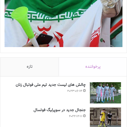
پرخواننده
تازه
چالش هاى ليست جدید تيم ملى فوتبال زنان
2023-06-14
جنجال جدید در سوپرلیگ فوتسال
2022-12-11