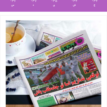
36
37
35
34
34
℃
℃
℃
℃
℃
ج
ش
ی
د
س