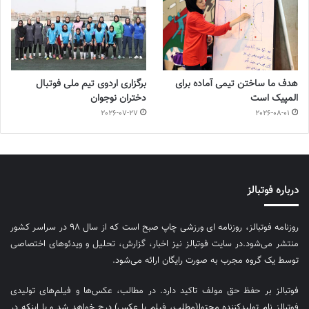
هدف ما ساختن تیمی آماده برای
برگزاری اردوی تیم ملی فوتبال
المپیک است
دختران نوجوان
2026-07-27
2026-08-01
درباره فوتبالز
روزنامه فوتبالز، روزنامه ای ورزشی چاپ صبح است که از سال ۹۸ در سراسر کشور
منتشر می‌شود.در سایت فوتبالز نیز اخبار، گزارش، تحلیل و ویدئوهای اختصاصی
توسط یک گروه مجرب به صورت رایگان ارائه می‌شود.
فوتبالز بر حفظ حق مولف تاکید دارد. در مطالب، عکس‌ها و فیلم‌های تولیدی
فوتبالز نام تولیدکننده محتوا(مطلب، فیلم یا عکس) درج خواهد شد و یا اینکه در