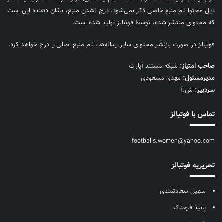
ذیل محتوا نام منبع خاصی ذکر نمی‌‎شود. درج نشدن منبع، نشان دهنده این است
که محتوای منتشر شده، توسط فوتبالز تولید شده است.
فوتبالز در صورت بازنشر محتوای سایر رسانه‌ها، نام منبع اصلی را درج خواهد کرد.
صاحب امتیاز:
شبکه مستند آپارات
مديرمسئول:
مهدی مسعودی
سردبیر:
ش.آ
تماس با فوتبالز
footballs.women@yahoo.com
تحریریه فوتبالز
سهیل سعادتمندی
پانیذ فرحناک