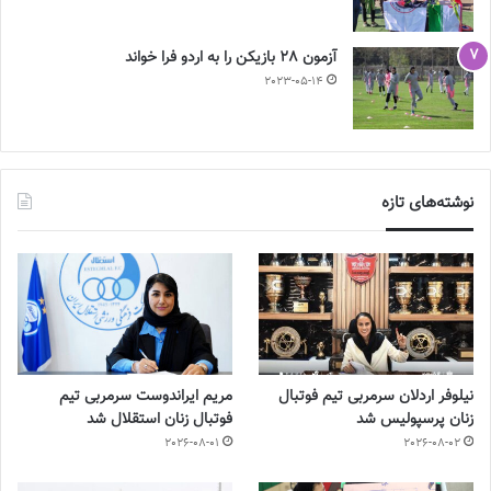
آزمون 28 بازیکن را به اردو فرا خواند
2023-05-14
نوشته‌های تازه
نیلوفر اردلان سرمربی تیم فوتبال
مریم ایراندوست سرمربی تیم
زنان پرسپولیس شد
فوتبال زنان استقلال شد
2026-08-01
2026-08-02