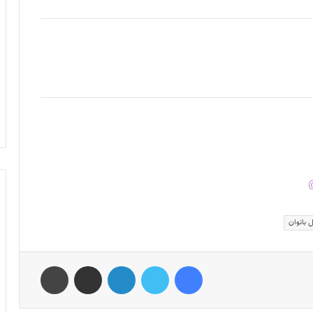
 بانوان
فیس بوک
توییتر
لینکدین
اشتراک گذاری از طریق ایمیل
چاپ