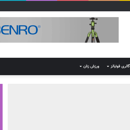
گالری فوتبالز
ورزش زنان