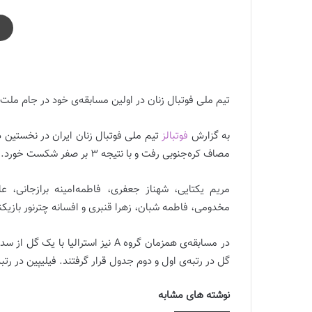
جام ملت‌های آسیا | شکست ملی‌پوشان ایران مقابل کره‌ج
تیم ملی فوتبال زنان در اولین مسابقه‌ی خود در جام ملت
به گزارش
فوتبالز
مصاف کره‌جنوبی رفت و با نتیجه 3 بر صفر شکست خورد. گل‌های کره‌جنوبی در دقایق 37، 59 و 79 به ثمر رسید.
مریم یکتایی، شهناز جعفری، فاطمه‌امینه برازجانی، 
مخدومی، فاطمه شبان، زهرا قنبری و افسانه چترنور بازیکنان
گل در رتبه‌ی اول و دوم جدول قرار گرفتند. فیلیپین در رت
نوشته های مشابه