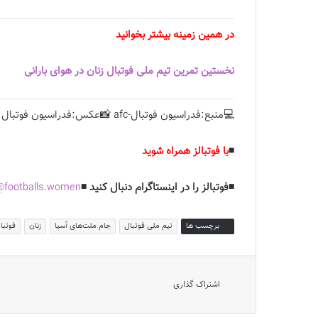
در همین زمینه بیشتر بخوانید
نخستین تمرین تیم ملی فوتبال زنان در هوای بارانی
💻منبع:فدراسیون فوتبال-afc 📸عکس:فدراسیون فوتبال
◾️
با فوتبالز همراه شوید
◾️فوتبالز را در اینستاگرام دنبال کنید ◾️
footballs.women@
برچسب ها
تیم ملی فوتبال
جام ملت‌های آسیا
زنان
فوتبال
اشتراک گذاری