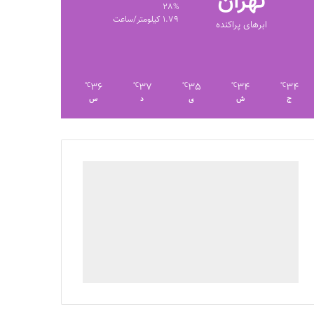
تهران
28%
1.79 کیلومتر/ساعت
ابرهای پراکنده
36
37
35
34
34
℃
℃
℃
℃
℃
ج
ش
ی
د
س