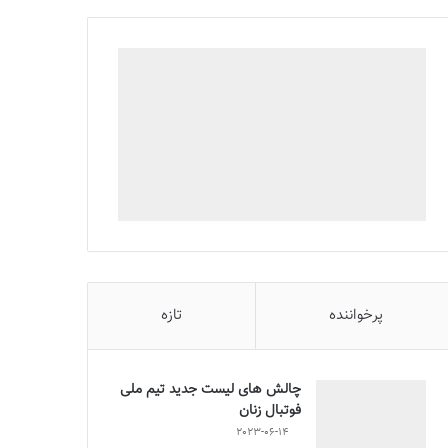
پرخواننده
تازه
چالش هاى ليست جدید تيم ملى
فوتبال زنان
2023-06-14