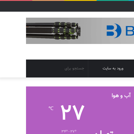
تغییر
جستجو
ورود به سایت
پوسته
برای
آب و هوا
27
℃
34º - 27º