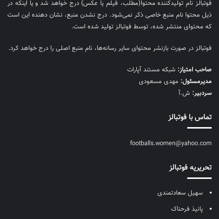
فوتبالز نام تولیدکننده محتوا(مطلب، فیلم یا عکس) درج خواهد شد و یا اینکه در
ذیل محتوا نام منبع خاصی ذکر نمی‌‎شود. درج نشدن منبع، نشان دهنده این است
که محتوای منتشر شده، توسط فوتبالز تولید شده است.
فوتبالز در صورت بازنشر محتوای سایر رسانه‌ها، نام منبع اصلی را درج خواهد کرد.
صاحب امتیاز:
شبکه مستند آپارات
مديرمسئول:
مهدی مسعودی
سردبیر:
ش.آ
تماس با فوتبالز
footballs.women@yahoo.com
تحریریه فوتبالز
سهیل سعادتمندی
پانیذ فرحناک