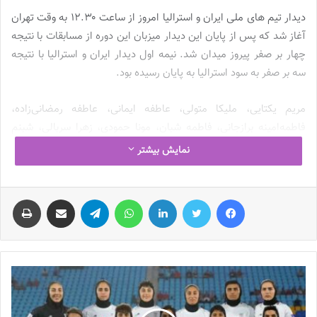
دیدار تیم های ملی ایران و استرالیا امروز از ساعت ۱۲.۳۰ به وقت تهران
آغاز شد که پس از پایان این دیدار میزبان این دوره از مسابقات با نتیجه
چهار بر صفر پیروز میدان شد. نیمه اول دیدار ایران و استرالیا با نتیجه
سه بر صفر به سود استرالیا به پایان رسیده بود.
مریم یکتایی، ملیکا متولی، عاطفه ایمانی، عاطفه رمضانی‌زاده،
فاطمه‌امینه برازجانی، فاطمه شبان، مونا حمودی، زهرا سربالی، شبنم
بهشت، محدثه زلفی و زهرا قنبری بازیکنان ایران در ترکیب اولیه بودند.
نمایش بیشتر
نوشته های مشابه
فیس بوک
توییتر
لینکدین
واتس آپ
تلگرام
اشتراک گذاری از طریق ایمیل
چاپ
چالش هاى ليست جدید تيم ملى فوتبال
زنان
2023-06-14
تازه‌ترین خبرها از درمان ۲ ملی‌پوش فوتبال
زنان