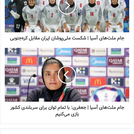
2023-12-24
دعوت آزمون از 30 بازیکن به اردوی تیم ملی
2023-03-21
جام ملت‌های آسیا | شکست ملی‌پوشان ایران مقابل کره‌جنوبی
آینده درخشانی در انتظار فوتبال بانوان است
2022-12-10
شایان ذکر است در هنگام پخش سرود جمهوری اسلامی ایران،
ملی‌پوشان زنان کشورمان با سلام نظامی ادای احترام کردند.
سومین و آخرین مسابقه‌ی تیم ملی کشورمان در این تورنمنت برابر
جام ملت‌های آسیا | جعفری: با تمام توان برای سربلندی کشور
فیلیپین خواهد بود.
بازی می‌کنیم
برنامه دیدار تیم ملی فوتبال زنان کشورمان به شرح زیر است: