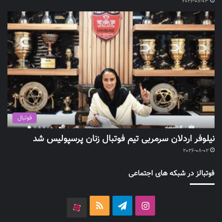
2026-08-03
فوتبال
نیلوفر اردلان سرمربی تیم فوتبال زنان پرسپولیس شد
2026-08-02
فوتبالز در شبکه های اجتماعی
اینستاگرام
تلگرام
خوراک
آپارات