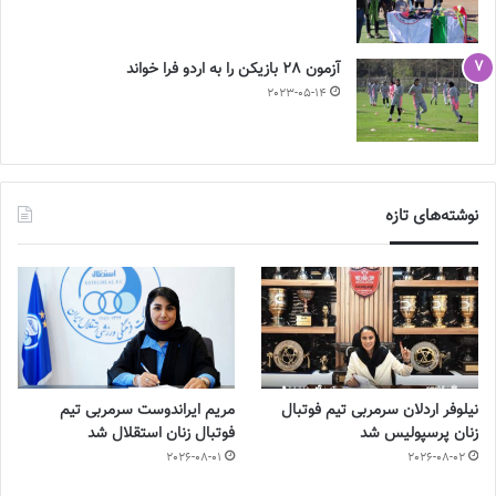
آزمون 28 بازیکن را به اردو فرا خواند
2023-05-14
نوشته‌های تازه
نیلوفر اردلان سرمربی تیم فوتبال
مریم ایراندوست سرمربی تیم
زنان پرسپولیس شد
فوتبال زنان استقلال شد
2026-08-01
2026-08-02