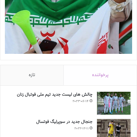
پرخواننده
تازه
چالش هاى ليست جدید تيم ملى فوتبال زنان
2023-06-14
جنجال جدید در سوپرلیگ فوتسال
2022-12-11