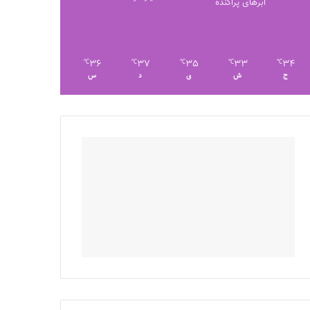
ابرهای پراکنده
36
37
35
33
34
℃
℃
℃
℃
℃
ج
ش
ی
د
س