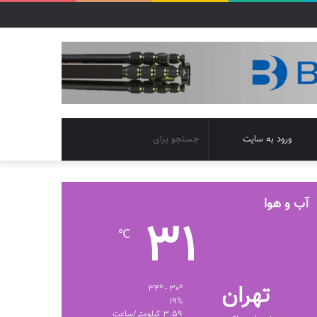
تغییر
جستجو
ورود به سایت
پوسته
برای
آب و هوا
31
℃
تهران
34º - 30º
19%
3.59 کیلومتر/ساعت