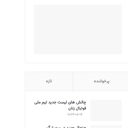
پرخواننده
تازه
چالش هاى ليست جدید تيم ملى
فوتبال زنان
2023-06-14
جنجال جدید در سوپرلیگ