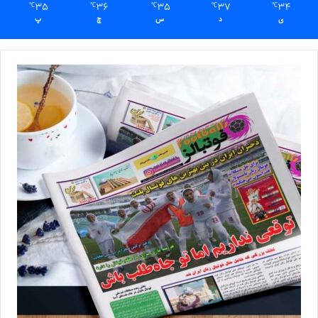
35
36
35
37
34
℃
℃
℃
℃
℃
ی
د
س
چ
پ