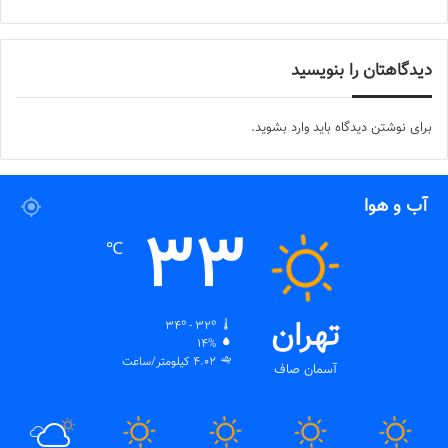
برچسب ها
تیم ملی فوتسال
زنان
فوتسال زنان
دیدگاهتان را بنویسید
برای نوشتن دیدگاه باید
وارد بشوید
.
آب و هوا
33
℃
تهران
34º - 32º
14%
4.02 کیلومتر/ساعت
آسمان صاف