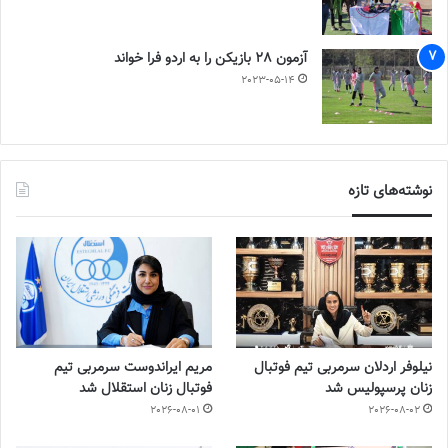
آزمون 28 بازیکن را به اردو فرا خواند
2023-05-14
نوشته‌های تازه
نیلوفر اردلان سرمربی تیم فوتبال
مریم ایراندوست سرمربی تیم
زنان پرسپولیس شد
فوتبال زنان استقلال شد
2026-08-01
2026-08-02