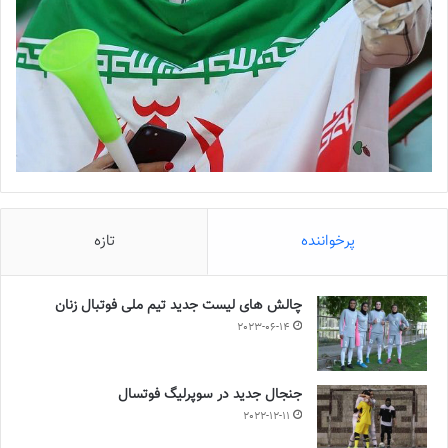
پرخواننده
تازه
چالش هاى ليست جدید تيم ملى فوتبال زنان
2023-06-14
جنجال جدید در سوپرلیگ فوتسال
2022-12-11