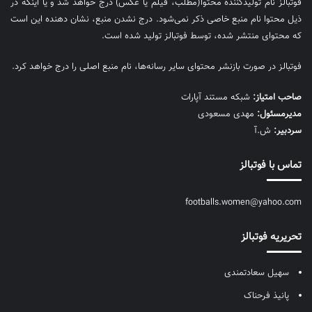
فوتبالز نام تولیدکننده محتوا(مطلب، فیلم یا عکس) درج خواهد شد و یا اینکه در
ذیل محتوا نام منبع خاصی ذکر نمی‌‎شود. درج نشدن منبع، نشان دهنده این است
که محتوای منتشر شده، توسط فوتبالز تولید شده است.
فوتبالز در صورت بازنشر محتوای سایر رسانه‌ها، نام منبع اصلی را درج خواهد کرد.
صاحب امتیاز:
شبکه مستند آپارات
مديرمسئول:
مهدی مسعودی
سردبیر:
ش.آ
تماس با فوتبالز
footballs.women@yahoo.com
تحریریه فوتبالز
سهیل سعادتمندی
پانیذ فرحناک