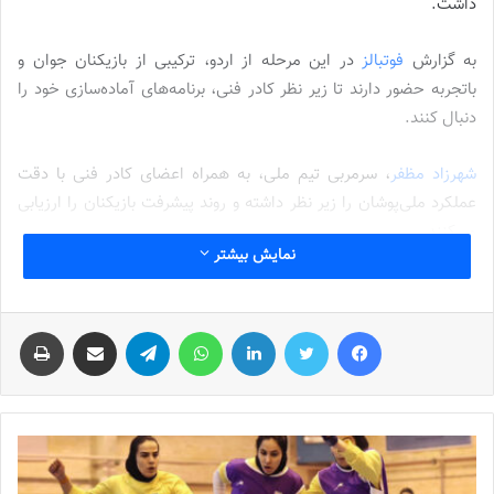
داشت.
به گزارش
فوتبالز
در این مرحله از اردو، ترکیبی از بازیکنان جوان و
باتجربه حضور دارند تا زیر نظر کادر فنی، برنامه‌های آماده‌سازی خود را
دنبال کنند.
شهرزاد مظفر
، سرمربی تیم ملی، به همراه اعضای کادر فنی با دقت
عملکرد ملی‌پوشان را زیر نظر داشته و روند پیشرفت بازیکنان را ارزیابی
می‌کنند.
نمایش بیشتر
نوشته های مشابه
فیس بوک
توییتر
لینکدین
واتس آپ
تلگرام
اشتراک گذاری از طریق ایمیل
چاپ
جنجال جدید در سوپرلیگ فوتسال
2022-12-11
لیست تیم ملی فوتسال زنان اعلام شد
2025-04-28