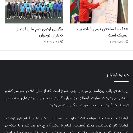
هدف ما ساختن تیمی آماده برای
برگزاری اردوی تیم ملی فوتبال
المپیک است
دختران نوجوان
2026-07-27
2026-08-01
درباره فوتبالز
روزنامه فوتبالز، روزنامه ای ورزشی چاپ صبح است که از سال ۹۸ در سراسر کشور
منتشر می‌شود.در سایت فوتبالز نیز اخبار، گزارش، تحلیل و ویدئوهای اختصاصی
توسط یک گروه مجرب به صورت رایگان ارائه می‌شود.
فوتبالز بر حفظ حق مولف تاکید دارد. در مطالب، عکس‌ها و فیلم‌های تولیدی
فوتبالز نام تولیدکننده محتوا(مطلب، فیلم یا عکس) درج خواهد شد و یا اینکه در
ذیل محتوا نام منبع خاصی ذکر نمی‌‎شود. درج نشدن منبع، نشان دهنده این است