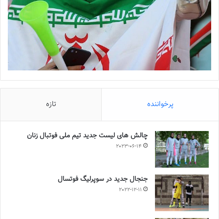
پرخواننده
تازه
چالش هاى ليست جدید تيم ملى فوتبال زنان
2023-06-14
جنجال جدید در سوپرلیگ فوتسال
2022-12-11