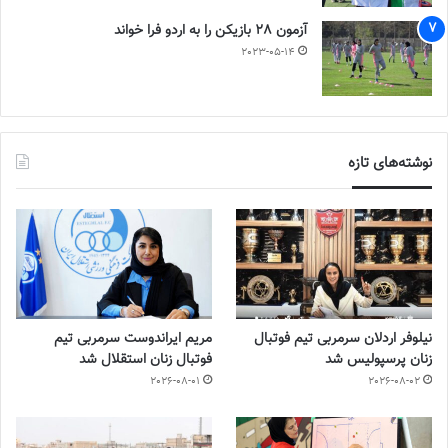
آزمون 28 بازیکن را به اردو فرا خواند
2023-05-14
نوشته‌های تازه
نیلوفر اردلان سرمربی تیم فوتبال
مریم ایراندوست سرمربی تیم
زنان پرسپولیس شد
فوتبال زنان استقلال شد
2026-08-01
2026-08-02