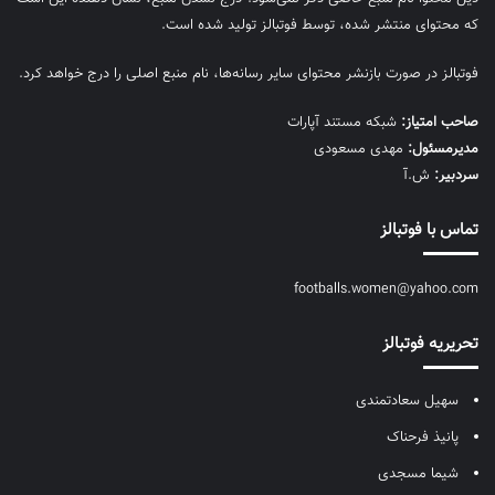
که محتوای منتشر شده، توسط فوتبالز تولید شده است.
فوتبالز در صورت بازنشر محتوای سایر رسانه‌ها، نام منبع اصلی را درج خواهد کرد.
صاحب امتیاز:
شبکه مستند آپارات
مديرمسئول:
مهدی مسعودی
سردبیر:
ش.آ
تماس با فوتبالز
footballs.women@yahoo.com
تحریریه فوتبالز
سهیل سعادتمندی
پانیذ فرحناک
شیما مسجدی