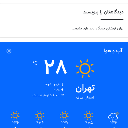
دیدگاهتان را بنویسید
برای نوشتن دیدگاه باید
وارد بشوید
.
آب و هوا
28
℃
تهران
32º - 28º
26%
4.02 کیلومتر/ساعت
آسمان صاف
36
36
37
35
32
℃
℃
℃
℃
℃
ش
ی
د
س
چ