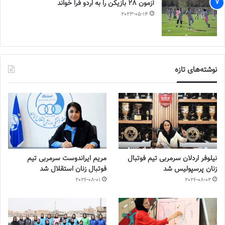
آزمون 28 بازیکن را به اردو فرا خواند
2023-05-14
نوشته‌های تازه
نیلوفر اردلان سرمربی تیم فوتبال
مریم ایراندوست سرمربی تیم
زنان پرسپولیس شد
فوتبال زنان استقلال شد
2026-08-01
2026-08-02