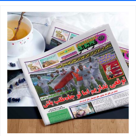
برای باشگاه‌ها ایجاد کند. با توجه به اینکه فوتسال در آسیا پتانسیل
بالایی دارد، تیم‌های مدعی هر روز بیشتر می‌شوند و پیشرفت کردند و
باشگاه های خوبی دارند. ریاست فدراسیون می‌تواند به این مساله ورود
کند تا جام باشگاه‌های آسیا برای فوتسال زنان هم مانند مردان برگزار
شود.
بیشتر بخوانید
با بودجه کمتر از دیگر تیم‌ها قهرمان شدیم
💻منبع:ایرنا 📷عکس:سهیل سعادتمندی
◾️
با فوتبالز همراه شوید
◾️فوتبالز را در اینستاگرام دنبال کنید ◾️
footballs.women@