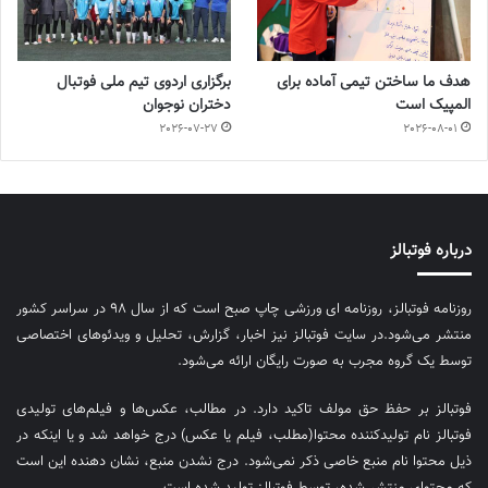
هدف ما ساختن تیمی آماده برای
برگزاری اردوی تیم ملی فوتبال
المپیک است
دختران نوجوان
2026-07-27
2026-08-01
درباره فوتبالز
روزنامه فوتبالز، روزنامه ای ورزشی چاپ صبح است که از سال ۹۸ در سراسر کشور
منتشر می‌شود.در سایت فوتبالز نیز اخبار، گزارش، تحلیل و ویدئوهای اختصاصی
توسط یک گروه مجرب به صورت رایگان ارائه می‌شود.
فوتبالز بر حفظ حق مولف تاکید دارد. در مطالب، عکس‌ها و فیلم‌های تولیدی
فوتبالز نام تولیدکننده محتوا(مطلب، فیلم یا عکس) درج خواهد شد و یا اینکه در
ذیل محتوا نام منبع خاصی ذکر نمی‌‎شود. درج نشدن منبع، نشان دهنده این است
که محتوای منتشر شده، توسط فوتبالز تولید شده است.