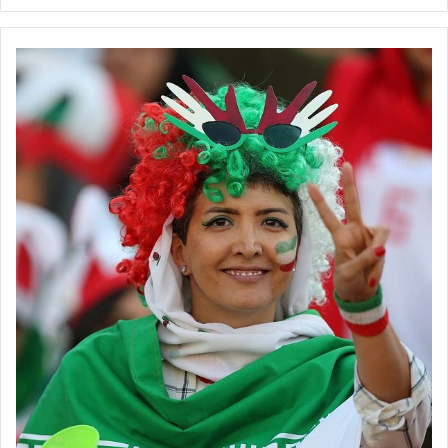
برچسب ها
استقلال
زنان
شهناز یاری
فوتسال زنان