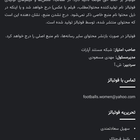
فوتبالز نام تولیدکننده محتوا(مطلب، فیلم یا عکس) درج خواهد شد و یا اینکه در
ذیل محتوا نام منبع خاصی ذکر نمی‌‎شود. درج نشدن منبع، نشان دهنده این است
که محتوای منتشر شده، توسط فوتبالز تولید شده است.
فوتبالز در صورت بازنشر محتوای سایر رسانه‌ها، نام منبع اصلی را درج خواهد کرد.
صاحب امتیاز:
شبکه مستند آپارات
مديرمسئول:
مهدی مسعودی
سردبیر:
ش.آ
تماس با فوتبالز
footballs.women@yahoo.com
تحریریه فوتبالز
سهیل سعادتمندی
پانیذ فرحناک