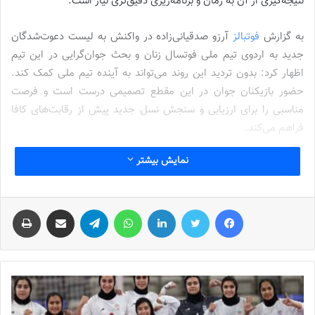
نتیجه‌گیری از آن به زمان و برنامه‌ریزی دقیق‌تری نیاز است.
به گزارش
فوتبالز
آرزو صدقیانی‌زاده در واکنش به لیست دعوت‌شدگان
جدید به اردوی تیم ملی فوتسال زنان و بحث جوان‌گرایی در این تیم
اظهار کرد: بدون تردید این روند می‌تواند به آینده تیم ملی کمک کند.
حضور بازیکنان جوان در این مقطع تصمیمی درست است و فرصت
مناسبی را برای ارزیابی و سنجش نسل جدید پیش از رقابت‌های کافا
فراهم می‌کند.
نمایش بیشتر
وی با اشاره به اهمیت پوست‌اندازی در تیم ملی افزود: سرمربی تیم ملی
در مقطعی ناگزیر از تغییر نسل بوده و این اردو می‌تواند محکی جدی برای
بازیکنان جوان باشد. هرچند معتقدم شاید جای چند بازیکن باتجربه در
فیس بوک
توییتر
لینکدین
واتس آپ
تلگرام
اشتراک گذاری از طریق ایمیل
چاپ
لیست خالی باشد اما این تصمیم در مجموع می‌تواند به سود آینده
فوتسال زنان تمام شود.
نوشته های مشابه