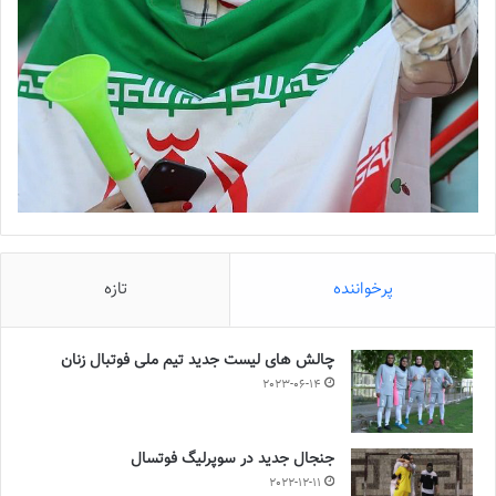
پرخواننده
تازه
چالش هاى ليست جدید تيم ملى فوتبال زنان
2023-06-14
جنجال جدید در سوپرلیگ فوتسال
2022-12-11