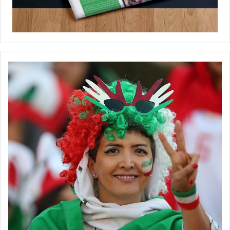
◾️فوتبالز را در اینستاگرام دنبال کنید ◾️
footballs.women@
برچسب ها
آرزو صدقیانی‌زاده
استقلال
زنان
فوتسال زنان