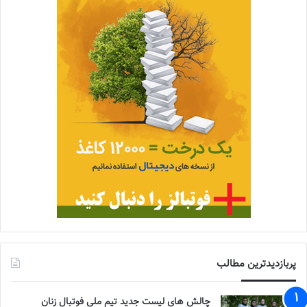
پربازدیدترین مطالب
چالش هاى ليست جدید تيم ملى فوتبال زنان