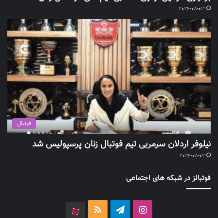
2026-08-03
فوتبال
نیلوفر اردلان سرمربی تیم فوتبال زنان پرسپولیس شد
2026-08-02
فوتبالز در شبکه های اجتماعی
اینستاگرام
تلگرام
خوراک
آپارات