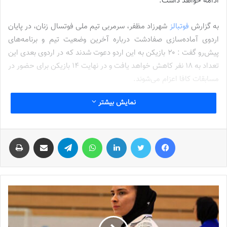
ادامه خواهد داشت.
به گزارش
فوتبالز
شهرزاد مظفر، سرمربی تیم ملی فوتسال زنان، در پایان
اردوی آماده‌سازی صفادشت درباره آخرین وضعیت تیم و برنامه‌های
پیش‌رو گفت : ۲۰ بازیکن به این اردو دعوت شدند که در اردوی بعدی این
تعداد به ۱۸ نفر کاهش خواهد یافت و در نهایت ۱۴ بازیکن برای حضور در
مسابقات کافا اعزام می‌شوند.
نمایش بیشتر
وی با اشاره به تغییرات گسترده در ترکیب تیم افزود: نزدیک به نیمی از
بازیکنان تیم تغییر کرده‌اند و نفرات جدید به جمع ملی‌پوشان اضافه
شده‌اند. به همین دلیل، هماهنگی این بازیکنان با برنامه‌های تاکتیکی
فیس بوک
توییتر
لینکدین
واتس آپ
تلگرام
اشتراک گذاری از طریق ایمیل
چاپ
تیم از مهم‌ترین اهداف کادر فنی در اردوهای اخیر بوده است.
نوشته های مشابه
جنجال جدید در سوپرلیگ فوتسال
2022-12-11