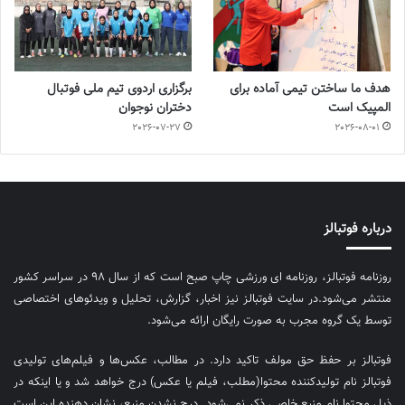
هدف ما ساختن تیمی آماده برای
برگزاری اردوی تیم ملی فوتبال
المپیک است
دختران نوجوان
2026-07-27
2026-08-01
درباره فوتبالز
روزنامه فوتبالز، روزنامه ای ورزشی چاپ صبح است که از سال ۹۸ در سراسر کشور
منتشر می‌شود.در سایت فوتبالز نیز اخبار، گزارش، تحلیل و ویدئوهای اختصاصی
توسط یک گروه مجرب به صورت رایگان ارائه می‌شود.
فوتبالز بر حفظ حق مولف تاکید دارد. در مطالب، عکس‌ها و فیلم‌های تولیدی
فوتبالز نام تولیدکننده محتوا(مطلب، فیلم یا عکس) درج خواهد شد و یا اینکه در
ذیل محتوا نام منبع خاصی ذکر نمی‌‎شود. درج نشدن منبع، نشان دهنده این است