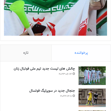
پرخواننده
تازه
چالش هاى ليست جدید تيم ملى فوتبال زنان
2023-06-14
جنجال جدید در سوپرلیگ فوتسال
2022-12-11