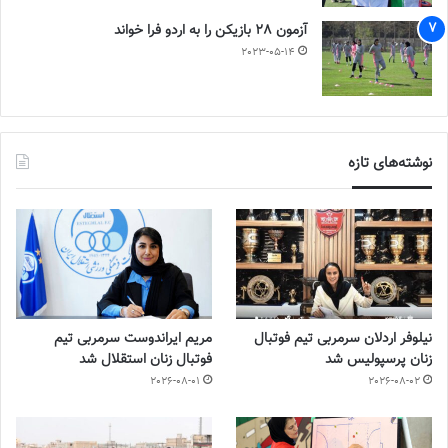
آزمون 28 بازیکن را به اردو فرا خواند
2023-05-14
نوشته‌های تازه
نیلوفر اردلان سرمربی تیم فوتبال
مریم ایراندوست سرمربی تیم
زنان پرسپولیس شد
فوتبال زنان استقلال شد
2026-08-01
2026-08-02