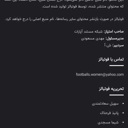
که محتوای منتشر شده، توسط فوتبالز تولید شده است.
فوتبالز در صورت بازنشر محتوای سایر رسانه‌ها، نام منبع اصلی را درج خواهد کرد.
صاحب امتیاز:
شبکه مستند آپارات
مديرمسئول:
مهدی مسعودی
سردبیر:
ش.آ
تماس با فوتبالز
footballs.women@yahoo.com
تحریریه فوتبالز
سهیل سعادتمندی
پانیذ فرحناک
شیما مسجدی