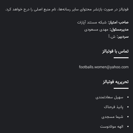
فوتبالز در صورت بازنشر محتوای سایر رسانه‌ها، نام منبع اصلی را درج خواهد کرد.
صاحب امتیاز:
شبکه مستند آپارات
مديرمسئول:
مهدی مسعودی
سردبیر:
ش.آ
تماس با فوتبالز
footballs.women@yahoo.com
تحریریه فوتبالز
سهیل سعادتمندی
پانیذ فرحناک
شیما مسجدی
الهه مولادوست