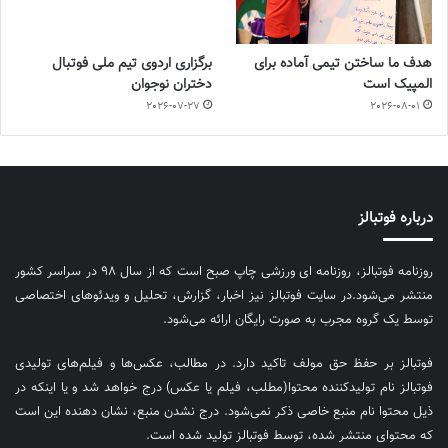
هدف ما ساختن تیمی آماده برای
برگزاری اردوی تیم ملی فوتبال
المپیک است
دختران نوجوان
2026-07-27
2026-08-01
درباره فوتبالز
روزنامه فوتبالز، روزنامه ای ورزشی چاپ صبح است که از سال ۹۸ در سراسر کشور
منتشر می‌شود.در سایت فوتبالز نیز اخبار، گزارش، تحلیل و ویدئوهای اختصاصی
توسط یک گروه مجرب به صورت رایگان ارائه می‌شود.
فوتبالز بر حفظ حق مولف تاکید دارد. در مطالب، عکس‌ها و فیلم‌های تولیدی
فوتبالز نام تولیدکننده محتوا(مطلب، فیلم یا عکس) درج خواهد شد و یا اینکه در
ذیل محتوا نام منبع خاصی ذکر نمی‌‎شود. درج نشدن منبع، نشان دهنده این است
که محتوای منتشر شده، توسط فوتبالز تولید شده است.