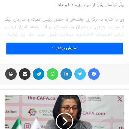
برتر فوتسال زنان از سوم مهرماه خبر داد.
وی با اشاره به برگزاری جلسه‌ای با حضور رئیس کمیته و سازمان لیگ
فوتسال و جمعی از مدیران و تصمیم‌گیران این رشته، اظهار کرد: بر
اساس تصمیمات اتخاذشده، مسابقات فصل جدید لیگ برتر فوتسال
زنان از سوم مهرماه آغاز خواهد شد.
نمایش بیشتر
نوشته های مشابه
فیس بوک
توییتر
لینکدین
واتس آپ
تلگرام
اشتراک گذاری از طریق ایمیل
چاپ
جنجال جدید در سوپرلیگ فوتسال
2022-12-11
لیست تیم ملی فوتسال زنان اعلام شد
2025-04-28
سرنوشت عجیب ستاره ایرانی در تورکال