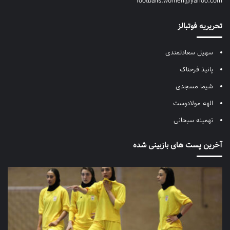
footballs.women@yahoo.com
تحریریه فوتبالز
سهیل سعادتمندی
پانیذ فرحناک
شیما مسجدی
الهه مولادوست
تهمینه سبحانی
آخرین پست های بازبینی شده