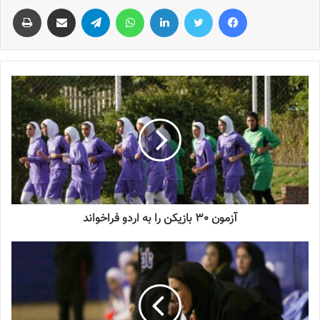
فیس بوک
توییتر
لینکدین
واتس آپ
تلگرام
اشتراک گذاری از طریق ایمیل
چاپ
آزمون 30 بازیکن را به اردو فراخواند