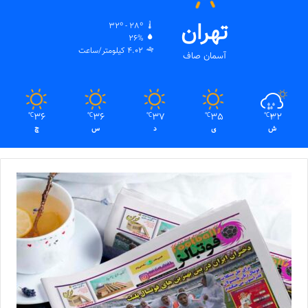
تهران
32º - 28º
26%
4.02 کیلومتر/ساعت
آسمان صاف
36
36
37
35
32
℃
℃
℃
℃
℃
ش
ی
د
س
چ