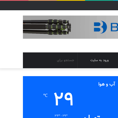
تغییر
جستجو
ورود به سایت
پوسته
برای
آب و هوا
29
℃
34º - 29º