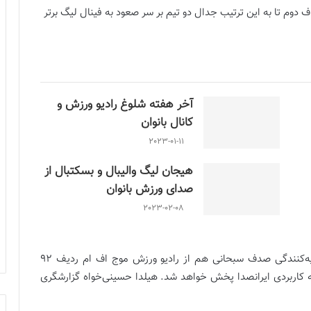
ف دوم تا به این ترتیب جدال دو تیم بر سر صعود به فینال لیگ برتر
آخر هفته شلوغ رادیو ورزش و
کانال بانوان
2023-01-11
هیجان لیگ والیبال و بسکتبال از
صدای ورزش بانوان
2023-02-08
این دیدار به صورت زنده از برنامه گزارش ورزشی به تهیه‌کنندگی صدف سبحانی هم از رادیو ورزش موج اف ام ردیف ۹۲
مگاهرتز و همچنین کانال تخصصی ورزش بانوان در برنامه کاربردی ایران‎صدا پخش خواهد شد. هیلدا حسینی‌خواه گزارشگری