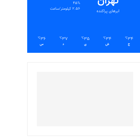
تهران
45%
2.56 کیلومتر/ساعت
ابرهای پراکنده
36
37
35
34
34
℃
℃
℃
℃
℃
ج
ش
ی
د
س