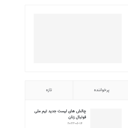
پرخواننده
تازه
چالش هاى ليست جدید تيم ملى
فوتبال زنان
2023-06-14