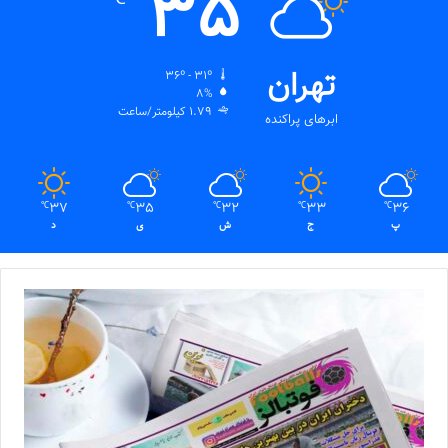
35
تهران
36º - 31º
8%
1.79 کیلومتر/ساعت
ابرهای پراکنده
37
35
32
33
36
℃
℃
℃
℃
℃
پ
ج
ش
ی
د