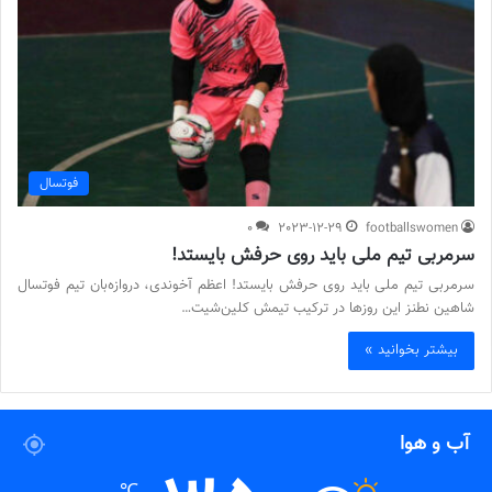
فوتسال
0
2023-12-29
footballswomen
سرمربی تیم ملی باید روی حرفش بایستد!
سرمربی تیم ملی باید روی حرفش بایستد! اعظم آخوندی، دروازه‌بان تیم فوتسال
شاهین نطنز این روزها در ترکیب تیمش کلین‌شیت…
بیشتر بخوانید »
آب و هوا
℃