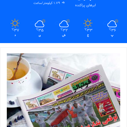
1.79 کیلومتر/ساعت
ابرهای پراکنده
37
35
32
33
36
℃
℃
℃
℃
℃
پ
ج
ش
ی
د