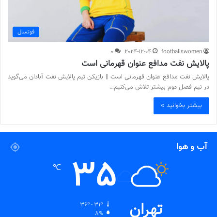
فوتسال
0
2024-12-04
footballswomen
پالایش نفت مدافع عنوان قهرمانی است
پالایش نفت مدافع عنوان قهرمانی است || بازیکن تیم پالایش نفت آبادان می‌گوید
در نیم فصل دوم بیشتر تلاش می‌کنیم…
بیشتر بخوانید »
آب و هوا
35
℃
تهران
36º - 31º
8%