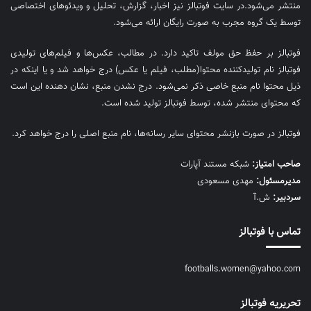
منتشر می‌شود.در سایت فوتبالز نیز اخبار، گزارش، تحلیل و ویدئوهای اختصاصی
توسط یک گروه مجرب به صورت رایگان ارائه می‌شود.
فوتبالز بر حفظ حق مولف تاکید دارد. در مطالب، عکس‌ها و فیلم‌های تولیدی
فوتبالز نام تولیدکننده محتوا(مطلب، فیلم یا عکس) درج خواهد شد و یا اینکه در
ذیل محتوا نام منبع خاصی ذکر نمی‌‎شود. درج نشدن منبع، نشان دهنده این است
که محتوای منتشر شده، توسط فوتبالز تولید شده است.
فوتبالز در صورت بازنشر محتوای سایر رسانه‌ها، نام منبع اصلی را درج خواهد کرد.
صاحب امتیاز:
شبکه مستند آپارات
مديرمسئول:
مهدی مسعودی
سردبیر:
ش.آ
تماس با فوتبالز
footballs.women@yahoo.com
تحریریه فوتبالز