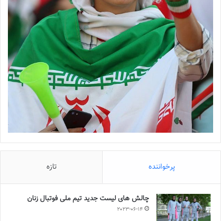
پرخواننده
تازه
چالش هاى ليست جدید تيم ملى فوتبال زنان
2023-06-14