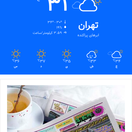
31
تهران
34º - 30º
19%
3.59 کیلومتر/ساعت
ابرهای پراکنده
36
37
35
33
34
℃
℃
℃
℃
℃
ج
ش
ی
د
س