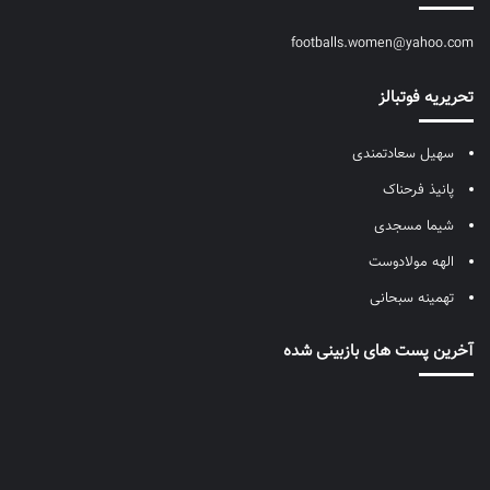
footballs.women@yahoo.com
تحریریه فوتبالز
سهیل سعادتمندی
پانیذ فرحناک
شیما مسجدی
الهه مولادوست
تهمینه سبحانی
آخرین پست های بازبینی شده