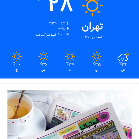
28
تهران
32º - 28º
26%
4.02 کیلومتر/ساعت
آسمان صاف
36
36
37
35
32
℃
℃
℃
℃
℃
ش
ی
د
س
چ