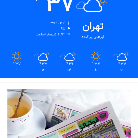
37
تهران
37º - 31º
9%
4.92 کیلومتر/ساعت
ابرهای پراکنده
37
35
31
34
37
℃
℃
℃
℃
℃
پ
ج
ش
ی
د