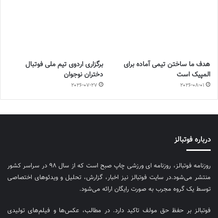
هدف ما ساختن تیمی آماده برای
برگزاری اردوی تیم ملی فوتبال
المپیک است
دختران نوجوان
2026-07-27
2026-08-01
درباره فوتبالز
روزنامه فوتبالز، روزنامه ای ورزشی چاپ صبح است که از سال ۹۸ در سراسر کشور
منتشر می‌شود.در سایت فوتبالز نیز اخبار، گزارش، تحلیل و ویدئوهای اختصاصی
توسط یک گروه مجرب به صورت رایگان ارائه می‌شود.
فوتبالز بر حفظ حق مولف تاکید دارد. در مطالب، عکس‌ها و فیلم‌های تولیدی