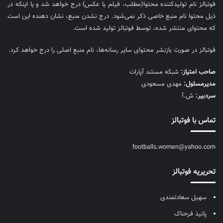
فوتبالز نام تولیدکننده محتوا(مطلب، فیلم یا عکس) درج خواهد شد و یا اینکه در
ذیل محتوا نام منبع خاصی ذکر نمی‌‎شود. درج نشدن منبع، نشان دهنده این است
که محتوای منتشر شده، توسط فوتبالز تولید شده است.
فوتبالز در صورت بازنشر محتوای سایر رسانه‌ها، نام منبع اصلی را درج خواهد کرد.
صاحب امتیاز:
شبکه مستند آپارات
مديرمسئول:
مهدی مسعودی
سردبیر:
ش.آ
تماس با فوتبالز
footballs.women@yahoo.com
تحریریه فوتبالز
سهیل سعادتمندی
پانیذ فرحناک