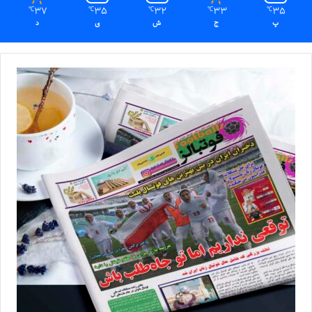
37
35
32
33
35
℃
℃
℃
℃
℃
پ
ج
ش
ی
د