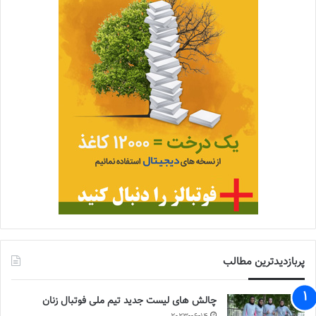
پربازدیدترین مطالب
چالش هاى ليست جدید تيم ملى فوتبال زنان