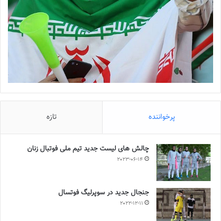
پرخواننده
تازه
چالش هاى ليست جدید تيم ملى فوتبال زنان
2023-06-14
جنجال جدید در سوپرلیگ فوتسال
2022-12-11