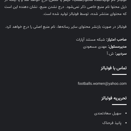
ذیل محتوا نام منبع خاصی ذکر نمی‌‎شود. درج نشدن منبع، نشان دهنده این است
که محتوای منتشر شده، توسط فوتبالز تولید شده است.
فوتبالز در صورت بازنشر محتوای سایر رسانه‌ها، نام منبع اصلی را درج خواهد کرد.
صاحب امتیاز:
شبکه مستند آپارات
مديرمسئول:
مهدی مسعودی
سردبیر:
ش.آ
تماس با فوتبالز
footballs.women@yahoo.com
تحریریه فوتبالز
سهیل سعادتمندی
پانیذ فرحناک