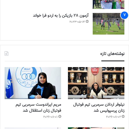
آزمون 28 بازیکن را به اردو فرا خواند
2023-05-14
نوشته‌های تازه
نیلوفر اردلان سرمربی تیم فوتبال
مریم ایراندوست سرمربی تیم
زنان پرسپولیس شد
فوتبال زنان استقلال شد
2026-08-01
2026-08-02