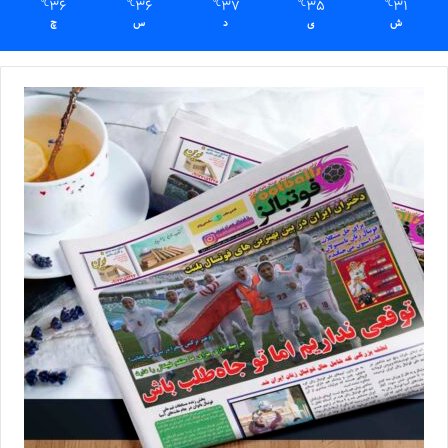
36
36
37
35
31
℃
℃
℃
℃
℃
ش
ی
د
س
چ