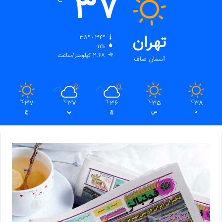
37
تهران
38º - 34º
11%
2.68 کیلومتر/ساعت
آسمان صاف
37
37
36
35
38
℃
℃
℃
℃
℃
د
س
چ
پ
ج