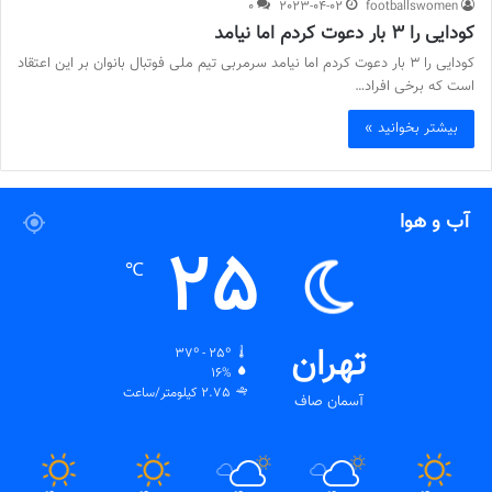
0
2023-04-02
footballswomen
کودایی را ۳ بار دعوت کردم اما نیامد
کودایی را ۳ بار دعوت کردم اما نیامد سرمربی تیم ملی فوتبال بانوان بر این اعتقاد
است که برخی افراد…
بیشتر بخوانید »
آب و هوا
25
℃
تهران
37º - 25º
16%
2.75 کیلومتر/ساعت
آسمان صاف