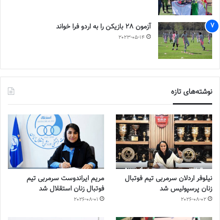
آزمون 28 بازیکن را به اردو فرا خواند
2023-05-14
نوشته‌های تازه
نیلوفر اردلان سرمربی تیم فوتبال
مریم ایراندوست سرمربی تیم
زنان پرسپولیس شد
فوتبال زنان استقلال شد
2026-08-01
2026-08-02