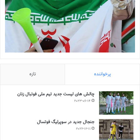
پرخواننده
تازه
چالش هاى ليست جدید تيم ملى فوتبال زنان
2023-06-14
جنجال جدید در سوپرلیگ فوتسال
2022-12-11