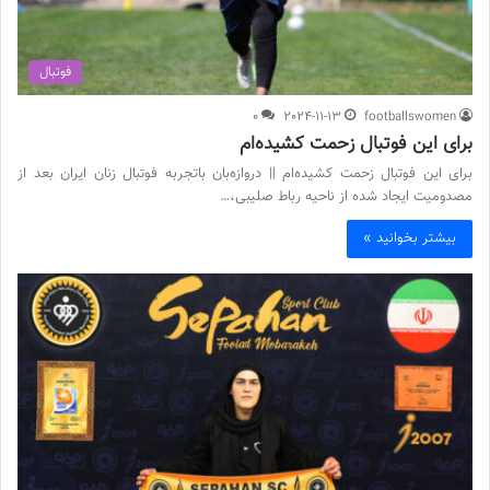
فوتبال
0
2024-11-13
footballswomen
برای این فوتبال زحمت کشیده‌ام
برای این فوتبال زحمت کشیده‌ام || دروازه‌بان باتجربه فوتبال زنان ایران بعد از
مصدومیت ایجاد شده از ناحیه رباط صلیبی،…
بیشتر بخوانید »