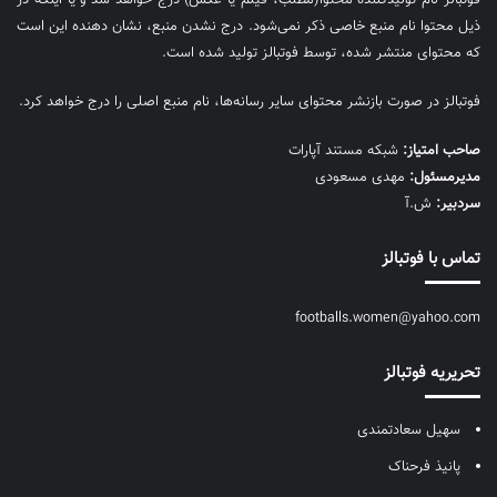
ذیل محتوا نام منبع خاصی ذکر نمی‌‎شود. درج نشدن منبع، نشان دهنده این است
که محتوای منتشر شده، توسط فوتبالز تولید شده است.
فوتبالز در صورت بازنشر محتوای سایر رسانه‌ها، نام منبع اصلی را درج خواهد کرد.
صاحب امتیاز:
شبکه مستند آپارات
مديرمسئول:
مهدی مسعودی
سردبیر:
ش.آ
تماس با فوتبالز
footballs.women@yahoo.com
تحریریه فوتبالز
سهیل سعادتمندی
پانیذ فرحناک