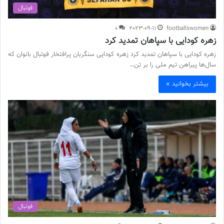
فوتبال
0
2023-09-11
footballswomen
زهره کودایی با سپاهان تمدید کرد
زهره کودایی با سپاهان تمدید کرد زهره کودایی سنگربان پرافتخار فوتبال بانوان که
سال‌ها پیراهن تیم ملی را بر تن…
بیشتر بخوانید »
فوتبال