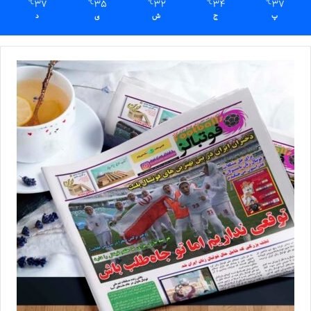
37
35
32
34
37
℃
℃
℃
℃
℃
پ
ج
ش
ی
د