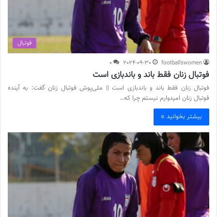
فوتبال
0
2024-09-30
footballswomen
فوتبال زنان فقط باند و باندبازی است
فوتبال زنان فقط باند و باندبازی است || ملی‌پوش فوتبال زنان گفت: به آینده
فوتبال زنان امیدوارم نیستم چرا که…
بیشتر بخوانید »