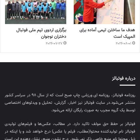
هدف ما ساختن تیمی آماده برای
برگزاری اردوی تیم ملی فوتبال
المپیک است
دختران نوجوان
2026-07-27
2026-08-01
درباره فوتبالز
روزنامه فوتبالز، روزنامه ای ورزشی چاپ صبح است که از سال ۹۸ در سراسر کشور
منتشر می‌شود.در سایت فوتبالز نیز اخبار، گزارش، تحلیل و ویدئوهای اختصاصی
توسط یک گروه مجرب به صورت رایگان ارائه می‌شود.
فوتبالز بر حفظ حق مولف تاکید دارد. در مطالب، عکس‌ها و فیلم‌های تولیدی
فوتبالز نام تولیدکننده محتوا(مطلب، فیلم یا عکس) درج خواهد شد و یا اینکه در
ذیل محتوا نام منبع خاصی ذکر نمی‌‎شود. درج نشدن منبع، نشان دهنده این است