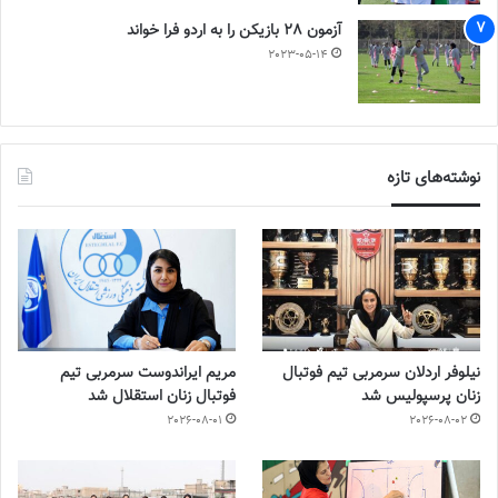
آزمون 28 بازیکن را به اردو فرا خواند
2023-05-14
نوشته‌های تازه
نیلوفر اردلان سرمربی تیم فوتبال
مریم ایراندوست سرمربی تیم
زنان پرسپولیس شد
فوتبال زنان استقلال شد
2026-08-01
2026-08-02