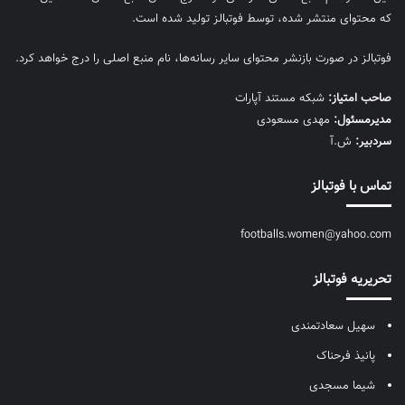
که محتوای منتشر شده، توسط فوتبالز تولید شده است.
فوتبالز در صورت بازنشر محتوای سایر رسانه‌ها، نام منبع اصلی را درج خواهد کرد.
صاحب امتیاز:
شبکه مستند آپارات
مديرمسئول:
مهدی مسعودی
سردبیر:
ش.آ
تماس با فوتبالز
footballs.women@yahoo.com
تحریریه فوتبالز
سهیل سعادتمندی
پانیذ فرحناک
شیما مسجدی