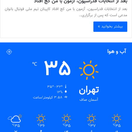
بعد از انتخابات فدراسیون، آزمون با من کج افتاد
بعد از انتخابات فدراسیون، آزمون با من کج افتاد کاپیتان تیم ملی فوتبال بانوان
مدعی است که پس از برگزاری…
بیشتر بخوانید »
آب و هوا
35
℃
تهران
35º - 32º
12%
3.58 کیلومتر/ساعت
آسمان صاف
35
36
35
37
35
℃
℃
℃
℃
℃
ی
د
س
چ
پ