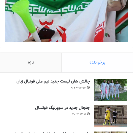
پرخواننده
تازه
چالش هاى ليست جدید تيم ملى فوتبال زنان
2023-06-14
جنجال جدید در سوپرلیگ فوتسال
2022-12-11