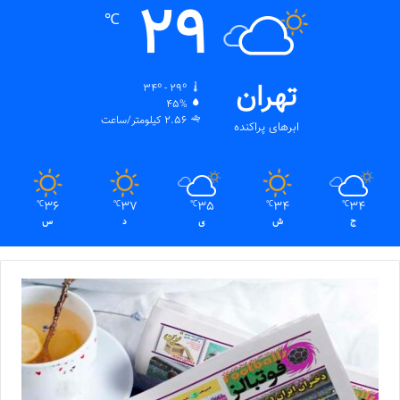
29
℃
تهران
34º - 29º
45%
2.56 کیلومتر/ساعت
ابرهای پراکنده
36
37
35
34
34
℃
℃
℃
℃
℃
ج
ش
ی
د
س