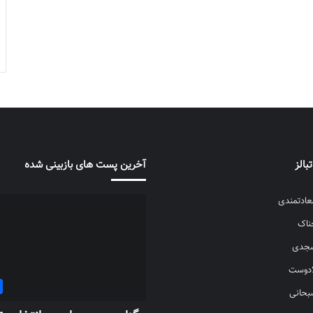
بالز
آخرین پست های بازبینی شده
ادتمندی
حناک
سجدی
ادوست
بحانی