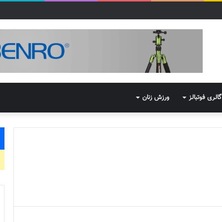
گالری فوتبالز
ورزش زنان