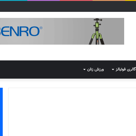
گالری فوتبالز
ورزش زنان