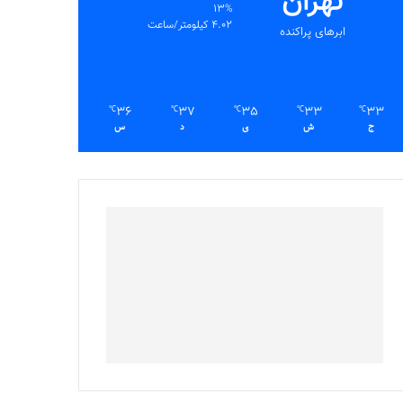
تهران
13%
4.02 کیلومتر/ساعت
ابرهای پراکنده
36
37
35
33
33
℃
℃
℃
℃
℃
ج
ش
ی
د
س