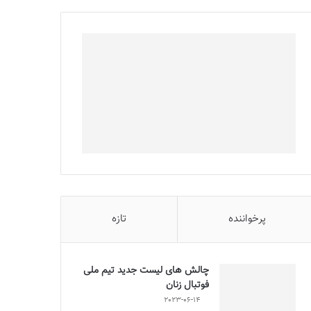
پرخواننده
تازه
چالش هاى ليست جدید تيم ملى
فوتبال زنان
2023-06-14