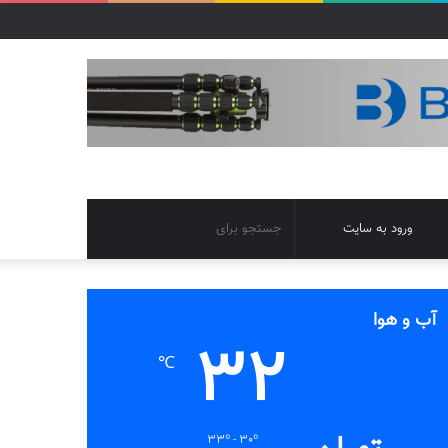
تغییر
جستجو
ورود به سایت
پوسته
برای
آب و هوا
32
℃
33º - 30º