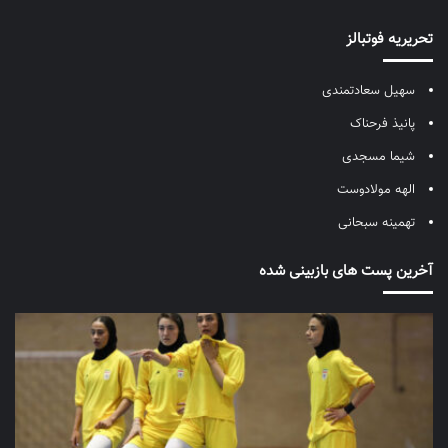
تحریریه فوتبالز
سهیل سعادتمندی
پانیذ فرحناک
شیما مسجدی
الهه مولادوست
تهمینه سبحانی
آخرین پست های بازبینی شده