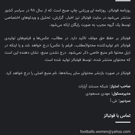
روزنامه فوتبالز، روزنامه ای ورزشی چاپ صبح است که از سال ۹۸ در سراسر کشور
منتشر می‌شود.در سایت فوتبالز نیز اخبار، گزارش، تحلیل و ویدئوهای اختصاصی
توسط یک گروه مجرب به صورت رایگان ارائه می‌شود.
فوتبالز بر حفظ حق مولف تاکید دارد. در مطالب، عکس‌ها و فیلم‌های تولیدی
فوتبالز نام تولیدکننده محتوا(مطلب، فیلم یا عکس) درج خواهد شد و یا اینکه در
ذیل محتوا نام منبع خاصی ذکر نمی‌‎شود. درج نشدن منبع، نشان دهنده این است
که محتوای منتشر شده، توسط فوتبالز تولید شده است.
فوتبالز در صورت بازنشر محتوای سایر رسانه‌ها، نام منبع اصلی را درج خواهد کرد.
صاحب امتیاز:
شبکه مستند آپارات
مديرمسئول:
مهدی مسعودی
سردبیر:
ش.آ
تماس با فوتبالز
footballs.women@yahoo.com