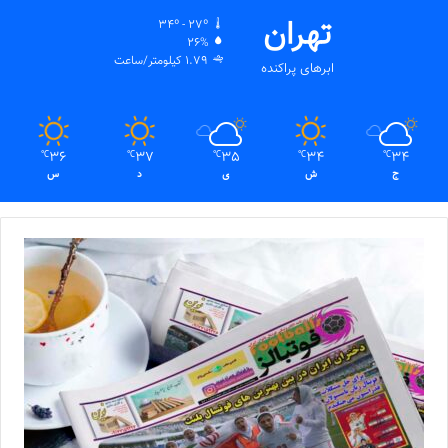
تهران
34º - 27º
26%
1.79 کیلومتر/ساعت
ابرهای پراکنده
36
37
35
34
34
℃
℃
℃
℃
℃
ج
ش
ی
د
س