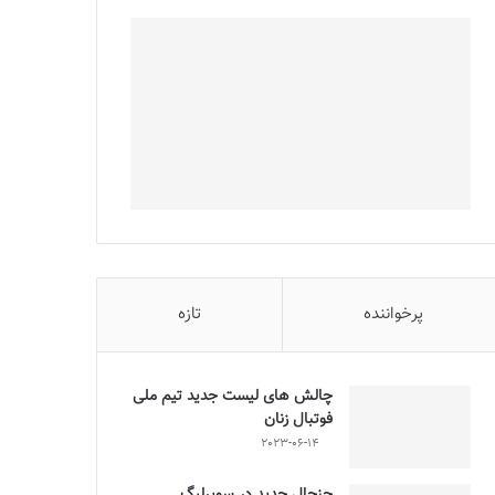
پرخواننده
تازه
چالش هاى ليست جدید تيم ملى
فوتبال زنان
2023-06-14
جنجال جدید در سوپرلیگ