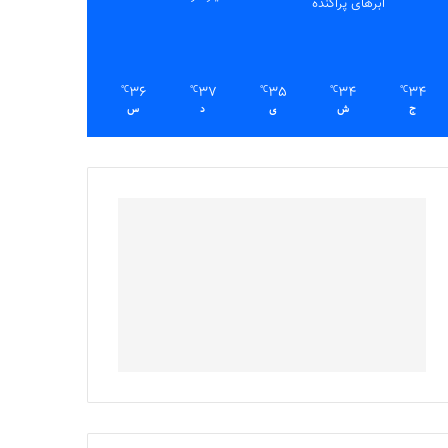
ابرهای پراکنده
36
37
35
34
34
℃
℃
℃
℃
℃
ج
ش
ی
د
س