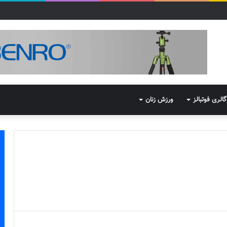
گالری فوتبالز
ورزش زنان