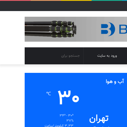
تغییر
جستجو
ورود به سایت
پوسته
برای
آب و هوا
30
℃
تهران
34º - 30º
37%
3.33 کیلومتر/ساعت