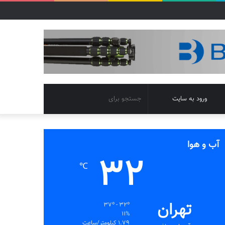
تغییر
جستجو
ورود به سایت
پوسته
برای
آب و هوا
32
℃
تهران
37º - 32º
11%
1.79 کیلومتر/ساعت