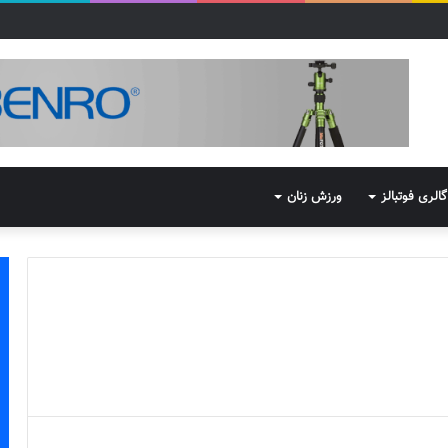
گالری فوتبالز
ورزش زنان