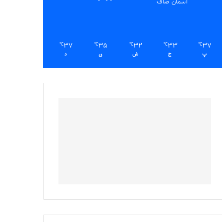
آسمان صاف
37
35
32
33
37
℃
℃
℃
℃
℃
پ
ج
ش
ی
د