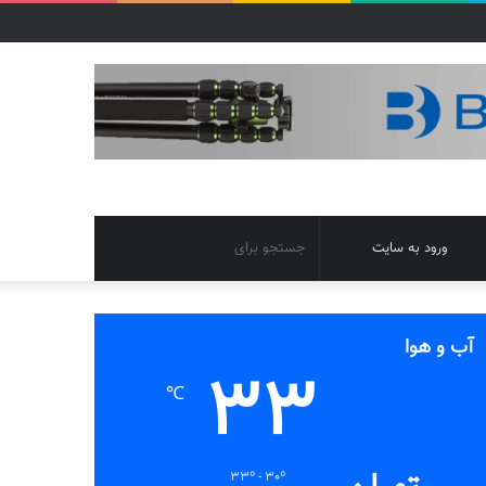
تغییر
جستجو
ورود به سایت
پوسته
برای
آب و هوا
33
℃
33º - 30º