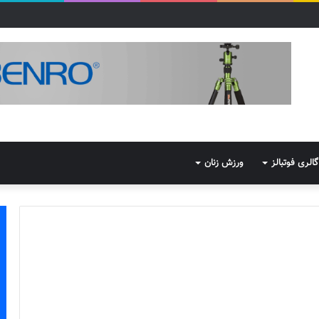
گالری فوتبالز
ورزش زنان