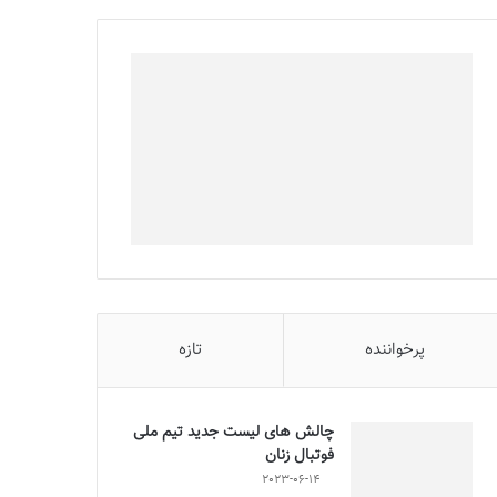
پرخواننده
تازه
چالش هاى ليست جدید تيم ملى
فوتبال زنان
2023-06-14