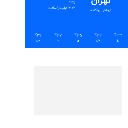
تهران
13%
4.02 کیلومتر/ساعت
ابرهای پراکنده
36
37
35
33
33
℃
℃
℃
℃
℃
ج
ش
ی
د
س